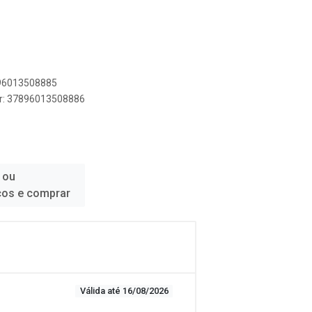
896013508885
er: 37896013508886
 ou
ços e comprar
Válida até 16/08/2026