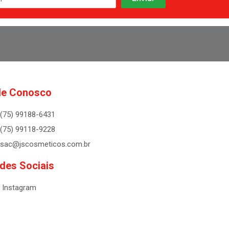
le Conosco
(75) 99188-6431
(75) 99118-9228
sac@jscosmeticos.com.br
des Sociais
Instagram