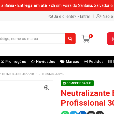
 a Bahia •
Entrega em até 72h
em Feira de Santana, Salvador e
|
Já é cliente? - Entrar
Não é 
0

Promoções
Novidades
Marcas
Pedidos
NTE EMBELLEZE LISAHAIR PROFISSIONAL 300ML
COMPRE E GANHE
Neutralizante 
Profissional 