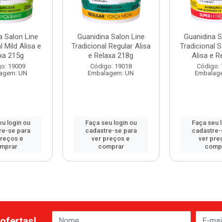
a Salon Line
Guanidina Salon Line
Guanidina S
l Mild Alisa e
Tradicional Regular Alisa
Tradicional 
xa 215g
e Relaxa 218g
Alisa e Re
o: 19009
Código: 19018
Código:
agem: UN
Embalagem: UN
Embalag
u login ou
Faça seu login ou
Faça seu 
re-se para
cadastre-se para
cadastre-
preços e
ver preços e
ver pre
mprar
comprar
comp
ofertas!