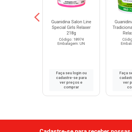
idina Vita A
Guanidina Salon Line
Guanidin
isamento e
Special Girls Relaxer
Tradiciona
laxamento
218g
Rela
digo: 108636
Código: 18974
Códig
balagem: UN
Embalagem: UN
Embal
 seu login ou
Faça seu login ou
Faça se
astre-se para
cadastre-se para
cadast
er preços e
ver preços e
ver 
comprar
comprar
co
Cadastre-se para receber nossas 