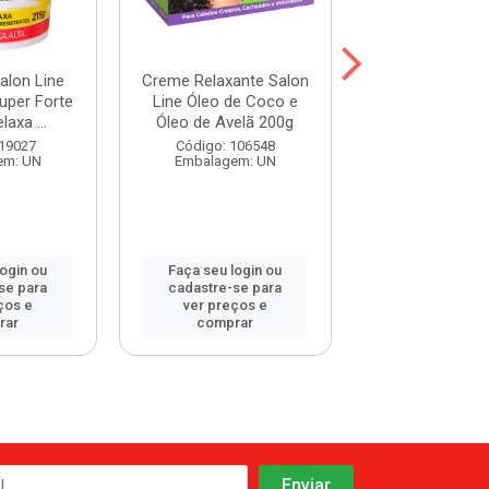
alon Line
Creme Relaxante Salon
Guanidina V
Super Forte
Line Óleo de Coco e
Alisament
laxa ...
Óleo de Avelã 200g
Relaxame
 19027
Código: 106548
Código: 108
em: UN
Embalagem: UN
Embalagem:
login ou
Faça seu login ou
Faça seu log
se para
cadastre-se para
cadastre-se 
ços e
ver preços e
ver preços
rar
comprar
comprar