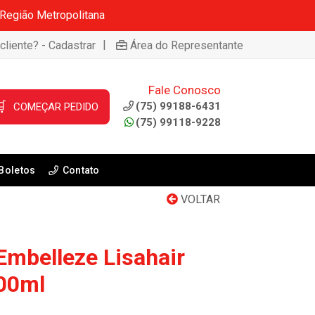
 Região Metropolitana
|
cliente? - Cadastrar
Área do Representante
Fale Conosco

(75) 99188-6431
COMEÇAR PEDIDO
(75) 99118-9228
Boletos
Contato
VOLTAR
Embelleze Lisahair
300ml