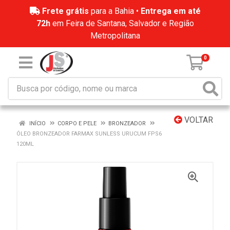
Frete grátis
para a Bahia •
Entrega em até
72h
em Feira de Santana, Salvador e Região
Metropolitana
0
VOLTAR
INÍCIO
CORPO E PELE
BRONZEADOR
ÓLEO BRONZEADOR FARMAX SUNLESS URUCUM FPS6
120ML