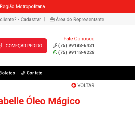
 Região Metropolitana
|
cliente? - Cadastrar
Área do Representante
Fale Conosco

(75) 99188-6431
COMEÇAR PEDIDO
(75) 99118-9228
Boletos
Contato
VOLTAR
abelle Óleo Mágico