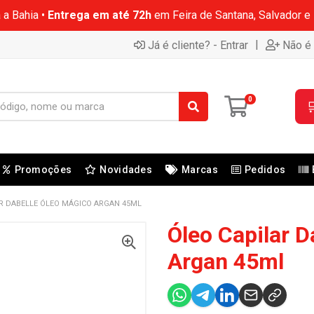
 a Bahia •
Entrega em até 72h
em Feira de Santana, Salvador e
|
Já é cliente? - Entrar
Não é 
0

Promoções
Novidades
Marcas
Pedidos
R DABELLE ÓLEO MÁGICO ARGAN 45ML
Óleo Capilar D
Argan 45ml