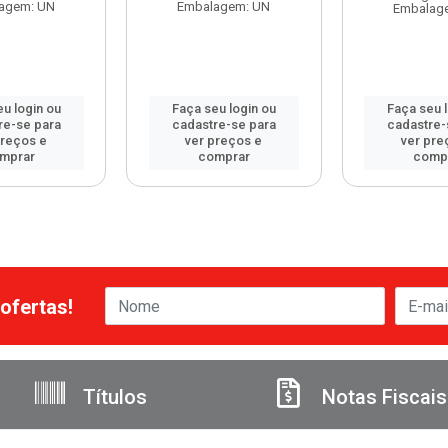
agem: UN
Embalagem: UN
Embalag
u login ou
Faça seu login ou
Faça seu 
re-se para
cadastre-se para
cadastre-
preços e
ver preços e
ver pre
mprar
comprar
comp
ofertas!
Títulos
Notas Fiscais