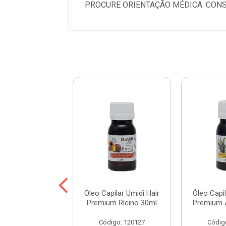
PROCURE ORIENTAÇÃO MÉDICA. CONS
pilar Umidi Hair
Óleo Capilar Umidi Hair
Óleo Capil
m Babosa 30ml
Premium Rícino 30ml
Premium 
digo: 114582
Código: 120127
Códig