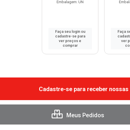
balagem: UN
Embalagem: UN
Embal
 seu login ou
Faça seu login ou
Faça se
astre-se para
cadastre-se para
cadast
er preços e
ver preços e
ver 
comprar
comprar
co
Cadastre-se para receber nossas 
Meus Pedidos