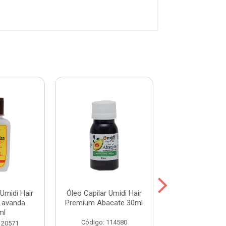
 Umidi Hair
Óleo Capilar Umidi Hair
Óleo Capilar Um
Lavanda
Premium Abacate 30ml
Premium Babo
ml
Código: 114580
Código: 114
120571