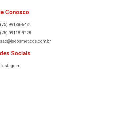
le Conosco
(75) 99188-6431
(75) 99118-9228
sac@jscosmeticos.com.br
des Sociais
Instagram