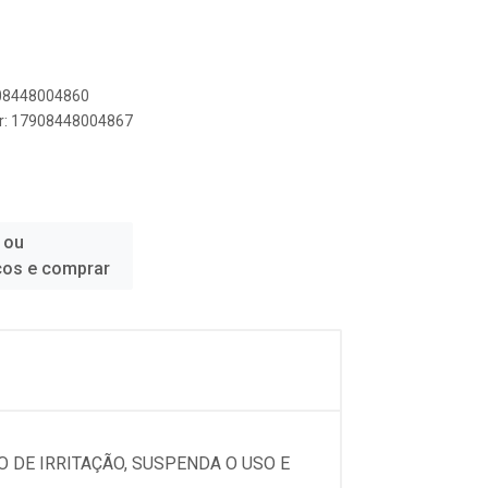
908448004860
er: 17908448004867
 ou
ços e comprar
 DE IRRITAÇÃO, SUSPENDA O USO E