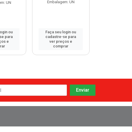
Embalagem: UN
Embalagem:
em: UN
login ou
Faça seu login ou
Faça seu log
se para
cadastre-se para
cadastre-se 
ços e
ver preços e
ver preços
rar
comprar
comprar