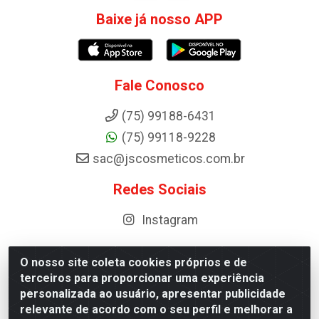
Baixe já nosso APP
Fale Conosco
(75) 99188-6431
(75) 99118-9228
sac@jscosmeticos.com.br
Redes Sociais
Instagram
O nosso site coleta cookies próprios e de
terceiros para proporcionar uma experiência
Distribuidora de Cosméticos Antoneto LTDA - BA-052,
personalizada ao usuário, apresentar publicidade
km 87 - Industrial, Ipirá - BA, 44600-000 - CNPJ
relevante de acordo com o seu perfil e melhorar a
10.984.107/0001-75