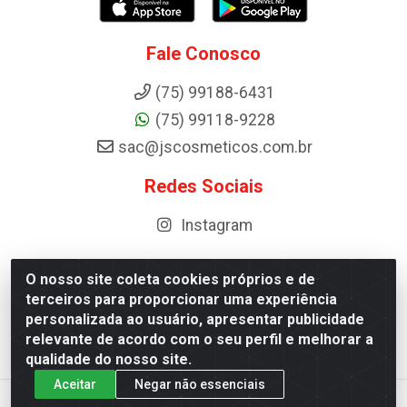
Fale Conosco
(75) 99188-6431
(75) 99118-9228
sac@jscosmeticos.com.br
Redes Sociais
Instagram
O nosso site coleta cookies próprios e de
terceiros para proporcionar uma experiência
Distribuidora de Cosméticos Antoneto LTDA - BA-052,
personalizada ao usuário, apresentar publicidade
km 87 - Industrial, Ipirá - BA, 44600-000 - CNPJ
relevante de acordo com o seu perfil e melhorar a
10.984.107/0001-75
qualidade do nosso site.
Aceitar
Negar não essenciais