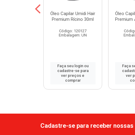
pilar Umidi Hair
Óleo Capilar Umidi Hair
Óleo Capil
m Babosa 30ml
Premium Rícino 30ml
Premium 
digo: 114582
Código: 120127
Códig
balagem: UN
Embalagem: UN
Embal
 seu login ou
Faça seu login ou
Faça se
astre-se para
cadastre-se para
cadast
er preços e
ver preços e
ver 
comprar
comprar
co
Cadastre-se para receber nossas 