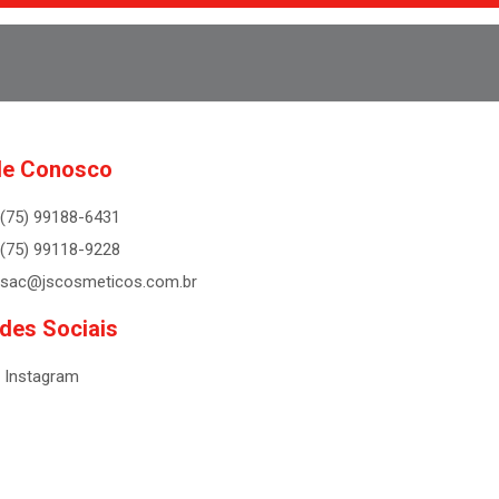
le Conosco
(75) 99188-6431
(75) 99118-9228
sac@jscosmeticos.com.br
des Sociais
Instagram