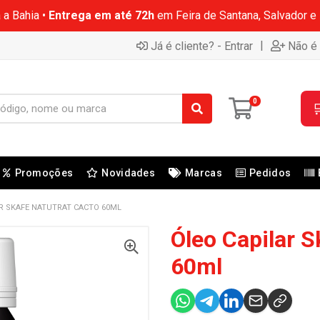
 a Bahia •
Entrega em até 72h
em Feira de Santana, Salvador e
|
Já é cliente? - Entrar
Não é 
0

Promoções
Novidades
Marcas
Pedidos
R SKAFE NATUTRAT CACTO 60ML
Óleo Capilar S
60ml