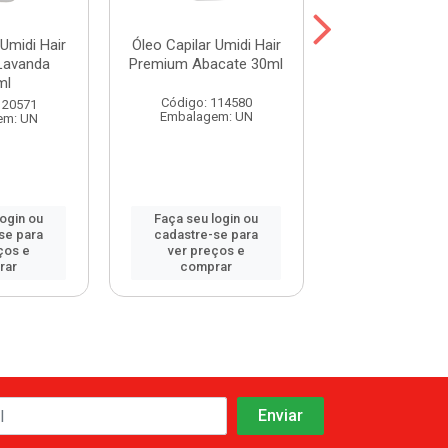
 Umidi Hair
Óleo Capilar Umidi Hair
Óleo Capilar Um
Lavanda
Premium Abacate 30ml
Premium Babo
ml
Código: 114580
Código: 114
120571
Embalagem: UN
Embalagem:
em: UN
login ou
Faça seu login ou
Faça seu log
se para
cadastre-se para
cadastre-se 
ços e
ver preços e
ver preços
rar
comprar
comprar