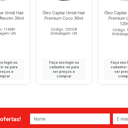
ar Umidi Hair
Óleo Capilar Umidi Hair
Óleo Capilar
Alecrim 30ml
Premium Coco 30ml
Premium 
120
o: 114581
Código: 120128
Código: 
agem: UN
Embalagem: UN
Embalag
u login ou
Faça seu login ou
Faça seu 
re-se para
cadastre-se para
cadastre-
preços e
ver preços e
ver pre
mprar
comprar
comp
ofertas!