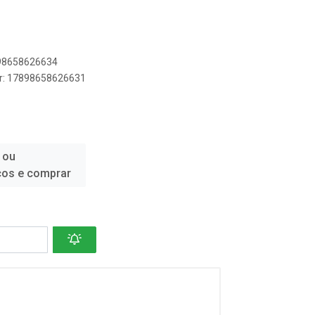
898658626634
er: 17898658626631
 ou
ços e comprar