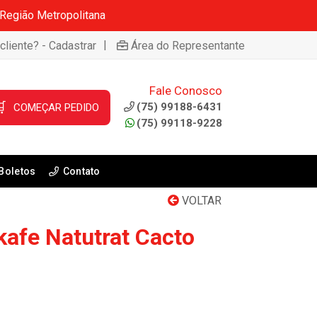
 Região Metropolitana
|
cliente? - Cadastrar
Área do Representante
Fale Conosco

(75) 99188-6431
COMEÇAR PEDIDO
(75) 99118-9228
Boletos
Contato
VOLTAR
kafe Natutrat Cacto