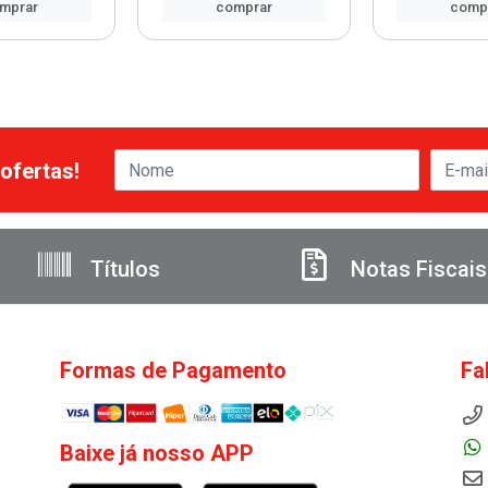
mprar
comprar
comp
ofertas!
Títulos
Notas Fiscais
Formas de Pagamento
Fa
Baixe já nosso APP