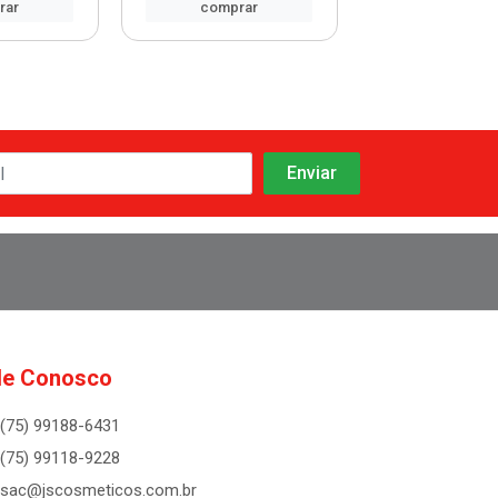
rar
comprar
comprar
le Conosco
(75) 99188-6431
(75) 99118-9228
sac@jscosmeticos.com.br