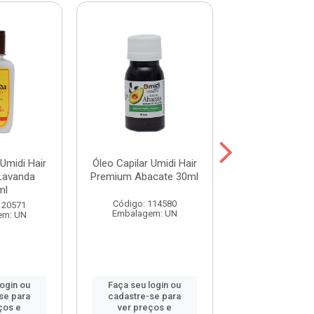
 Umidi Hair
Óleo Capilar Umidi Hair
Óleo Capilar Um
Lavanda
Premium Abacate 30ml
Premium Babo
ml
Código: 114580
Código: 114
120571
Embalagem: UN
Embalagem:
em: UN
login ou
Faça seu login ou
Faça seu log
se para
cadastre-se para
cadastre-se 
ços e
ver preços e
ver preços