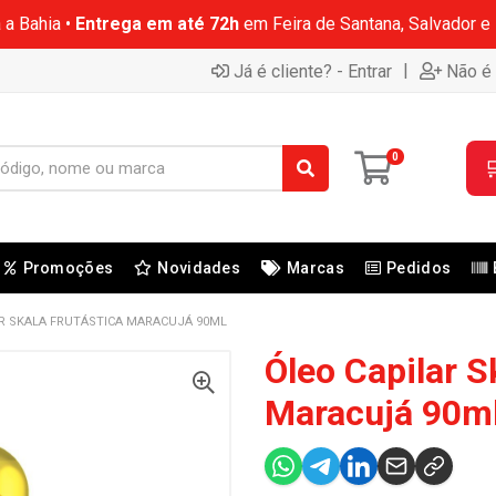
 a Bahia •
Entrega em até 72h
em Feira de Santana, Salvador e
|
Já é cliente? - Entrar
Não é 
0

Promoções
Novidades
Marcas
Pedidos
R SKALA FRUTÁSTICA MARACUJÁ 90ML
Óleo Capilar S
Maracujá 90m