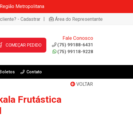
 Região Metropolitana
|
cliente? - Cadastrar
Área do Representante
Fale Conosco

(75) 99188-6431
COMEÇAR PEDIDO
(75) 99118-9228
Boletos
Contato
VOLTAR
kala Frutástica
l