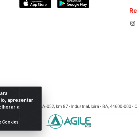
Re
para
io, apresentar
elhorar a
cos Antoneto LTDA - BA-052, km 87 - Industrial, Ipirá - BA, 44600-000 
e Cookies