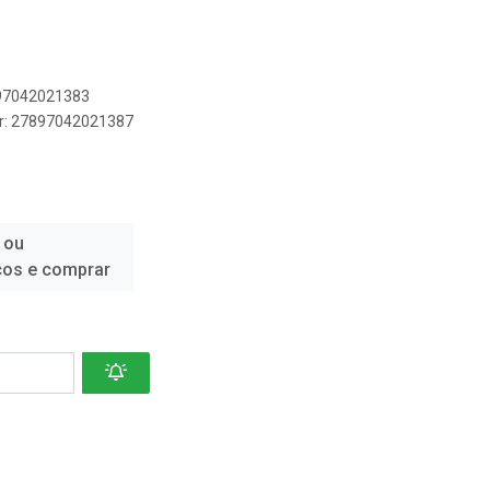
897042021383
er: 27897042021387
 ou
ços e comprar