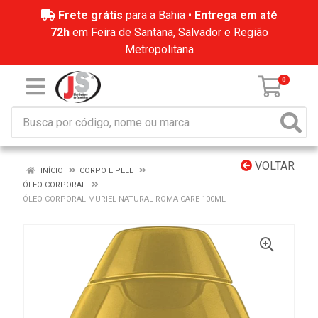
Frete grátis
para a Bahia •
Entrega em até
72h
em Feira de Santana, Salvador e Região
Metropolitana
0
VOLTAR
INÍCIO
CORPO E PELE
ÓLEO CORPORAL
ÓLEO CORPORAL MURIEL NATURAL ROMA CARE 100ML