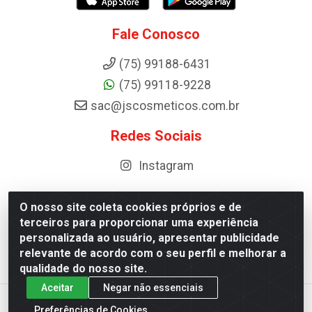
Fale Conosco
(75) 99188-6431
(75) 99118-9228
sac@jscosmeticos.com.br
Redes Sociais
Instagram
O nosso site coleta cookies próprios e de
terceiros para proporcionar uma experiência
Distribuidora de Cosméticos Antoneto LTDA - BA-052,
personalizada ao usuário, apresentar publicidade
km 87 - Industrial, Ipirá - BA, 44600-000 - CNPJ
relevante de acordo com o seu perfil e melhorar a
10.984.107/0001-75
qualidade do nosso site.
Aceitar
Negar não essenciais
Preferências de Cookies