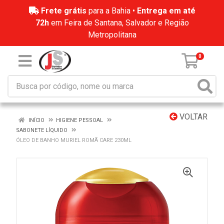
Frete grátis
para a Bahia •
Entrega em até
72h
em Feira de Santana, Salvador e Região
Metropolitana
0
VOLTAR
INÍCIO
HIGIENE PESSOAL
SABONETE LÍQUIDO
ÓLEO DE BANHO MURIEL ROMÃ CARE 230ML