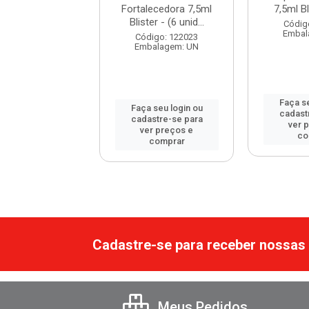
 Donata 7,5ml
Fortalecedora 7,5ml
7,5ml Bli
Bliste...
Blister - (6 unid...
Códig
Embal
digo: 122028
Código: 122023
balagem: UN
Embalagem: UN
Faça se
 seu login ou
Faça seu login ou
cadast
astre-se para
cadastre-se para
ver 
er preços e
ver preços e
co
comprar
comprar
Cadastre-se para receber nossas 
Meus Pedidos