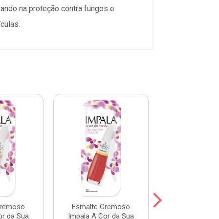
liando na proteção contra fungos e
culas.
Cremoso
Esmalte Cremoso
Esmalte Cr
or da Sua
Impala A Cor da Sua
Impala A Cor 