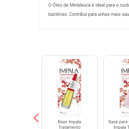
O Óleo de Melaleuca é ideal para o cuid
bactérias. Contribui para unhas mais sau
lte Cremoso
Base Impala
Base para
a A Cor da Sua
Tratamento
Impala 