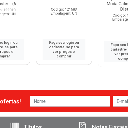
ster - (6 ...
Moda Gatin
Blist
Código: 121683
o: 122010
Embalagem: UN
agem: UN
Código: 
Embalag
u login ou
Faça seu login ou
Faça seu 
re-se para
cadastre-se para
cadastre-
preços e
ver preços e
ver pre
mprar
comprar
comp
ofertas!
Títulos
Notas Fiscais