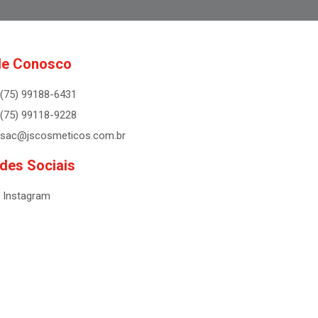
le Conosco
(75) 99188-6431
(75) 99118-9228
sac@jscosmeticos.com.br
des Sociais
Instagram