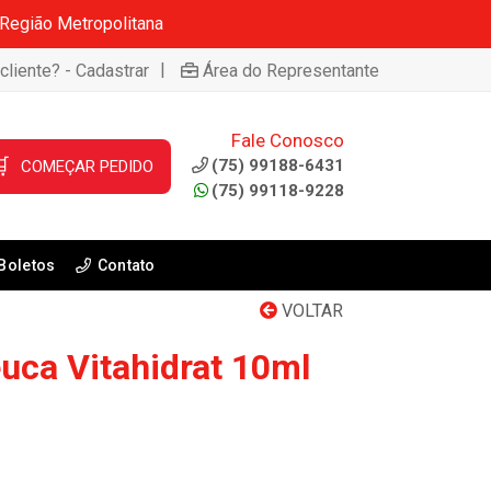
 Região Metropolitana
|
cliente? - Cadastrar
Área do Representante
Fale Conosco

(75) 99188-6431
COMEÇAR PEDIDO
(75) 99118-9228
Boletos
Contato
VOLTAR
uca Vitahidrat 10ml