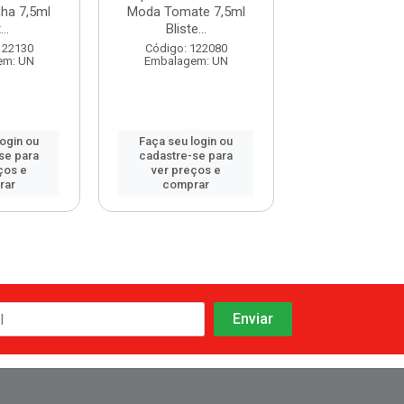
ha 7,5ml
Moda Tomate 7,5ml
Moda Donata 
...
Bliste...
Bliste...
122130
Código: 122080
Código: 122
em: UN
Embalagem: UN
Embalagem:
login ou
Faça seu login ou
Faça seu log
se para
cadastre-se para
cadastre-se 
ços e
ver preços e
ver preços
rar
comprar
comprar