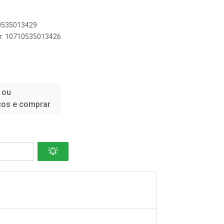
10535013429
er: 10710535013426
 ou
ços e comprar