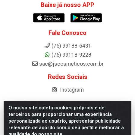
Baixe já nosso APP
Fale Conosco
(75) 99188-6431
(75) 99118-9228
sac@jscosmeticos.com.br
Redes Sociais
Instagram
O nosso site coleta cookies próprios e de
terceiros para proporcionar uma experiência
Distribuidora de Cosméticos Antoneto LTDA - BA-052,
personalizada ao usuário, apresentar publicidade
km 87 - Industrial, Ipirá - BA, 44600-000 - CNPJ
relevante de acordo com o seu perfil e melhorar a
10.984.107/0001-75
qualidade do nosso site.