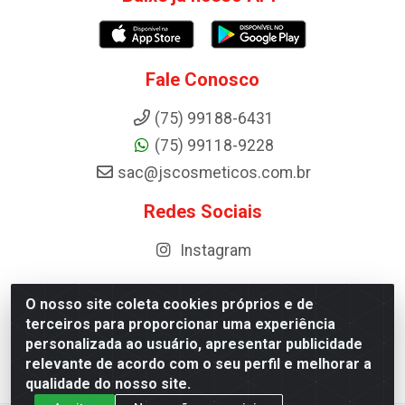
Fale Conosco
(75) 99188-6431
(75) 99118-9228
sac@jscosmeticos.com.br
Redes Sociais
Instagram
O nosso site coleta cookies próprios e de
terceiros para proporcionar uma experiência
Distribuidora de Cosméticos Antoneto LTDA - BA-052,
personalizada ao usuário, apresentar publicidade
km 87 - Industrial, Ipirá - BA, 44600-000 - CNPJ
relevante de acordo com o seu perfil e melhorar a
10.984.107/0001-75
qualidade do nosso site.