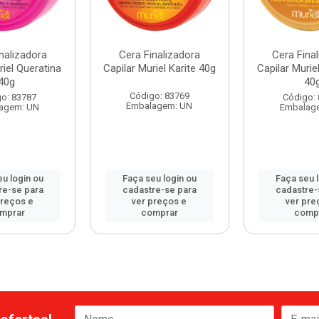
nalizadora
Cera Finalizadora
Cera Fina
riel Queratina
Capilar Muriel Karite 40g
Capilar Murie
40g
40
Código: 83769
o: 83787
Código:
Embalagem: UN
agem: UN
Embalag
u login ou
Faça seu login ou
Faça seu 
re-se para
cadastre-se para
cadastre-
preços e
ver preços e
ver pre
mprar
comprar
comp