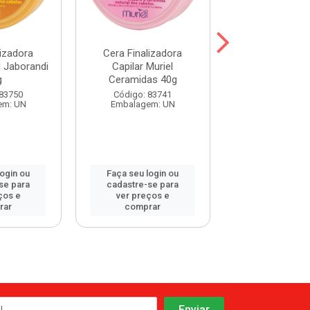
lizadora
Cera Finalizadora
Cera Finaliz
l Jaborandi
Capilar Muriel
Capilar Muriel 
g
Ceramidas 40g
Abelha 4
 83750
Código: 83741
Código: 83
em: UN
Embalagem: UN
Embalagem:
login ou
Faça seu login ou
Faça seu log
se para
cadastre-se para
cadastre-se 
ços e
ver preços e
ver preços
rar
comprar
comprar