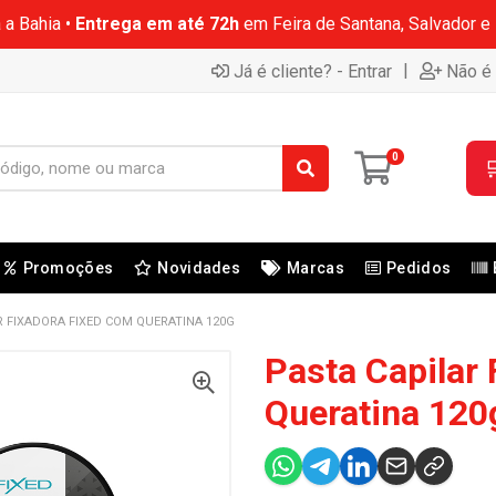
 a Bahia •
Entrega em até 72h
em Feira de Santana, Salvador e
|
Já é cliente? - Entrar
Não é 
0

Promoções
Novidades
Marcas
Pedidos
R FIXADORA FIXED COM QUERATINA 120G
Pasta Capilar
Queratina 120