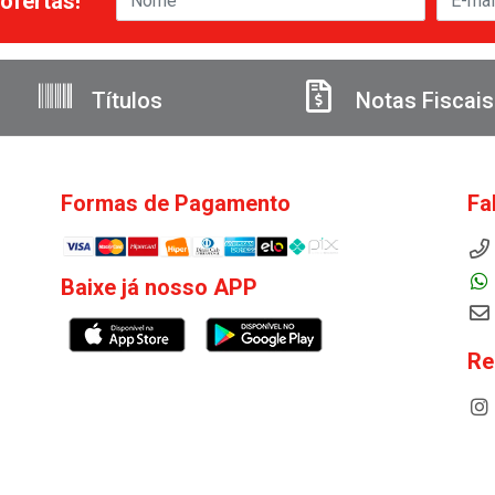
ofertas!
Títulos
Notas Fiscais
Formas de Pagamento
Fa
Baixe já nosso APP
Re