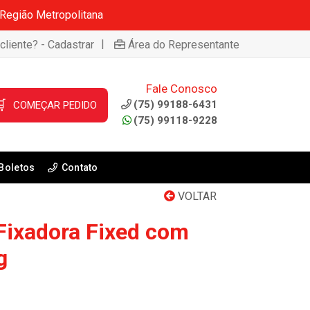
 Região Metropolitana
|
cliente? - Cadastrar
Área do Representante
Fale Conosco

(75) 99188-6431
COMEÇAR PEDIDO
(75) 99118-9228
Boletos
Contato
VOLTAR
 Fixadora Fixed com
g