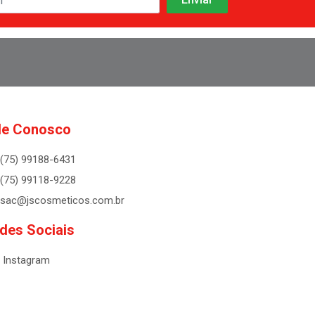
le Conosco
(75) 99188-6431
(75) 99118-9228
sac@jscosmeticos.com.br
des Sociais
Instagram