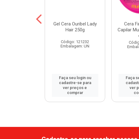
 Finalizadora
Gel Cera Ouribel Lady
Cera Fi
r Muriel Cera de
Hair 250g
Capilar Mu
belha 40g
Código: 121232
digo: 83732
Códig
Embalagem: UN
balagem: UN
Embal
 seu login ou
Faça seu login ou
Faça se
astre-se para
cadastre-se para
cadast
er preços e
ver preços e
ver 
comprar
comprar
co