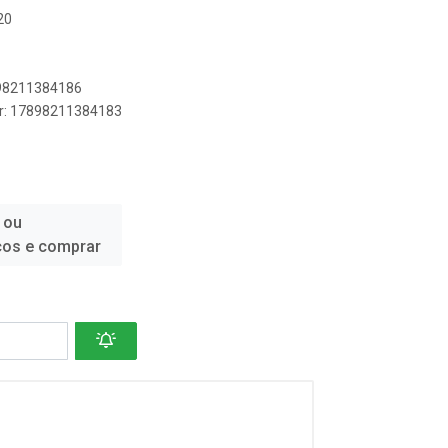
20
898211384186
er: 17898211384183
 ou
ços e comprar