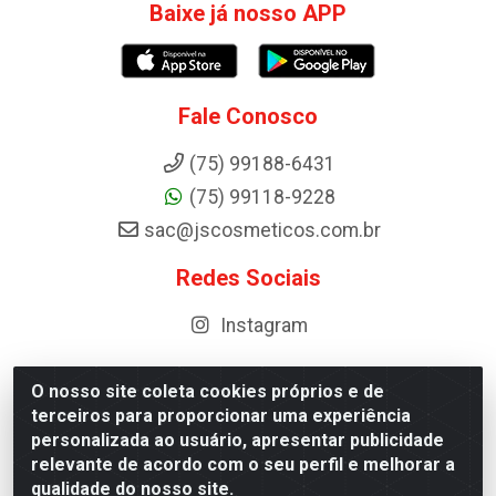
Baixe já nosso APP
Fale Conosco
(75) 99188-6431
(75) 99118-9228
sac@jscosmeticos.com.br
Redes Sociais
Instagram
O nosso site coleta cookies próprios e de
terceiros para proporcionar uma experiência
Distribuidora de Cosméticos Antoneto LTDA - BA-052,
personalizada ao usuário, apresentar publicidade
km 87 - Industrial, Ipirá - BA, 44600-000 - CNPJ
relevante de acordo com o seu perfil e melhorar a
10.984.107/0001-75
qualidade do nosso site.