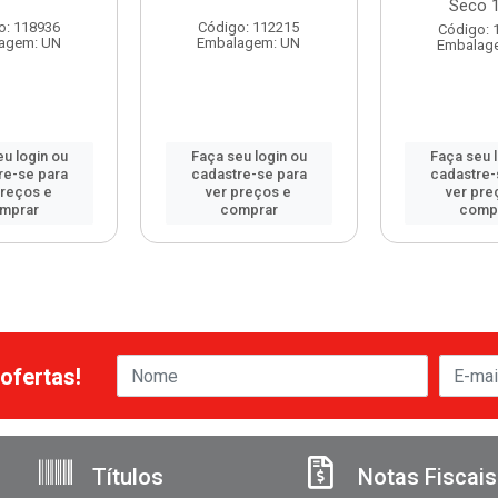
Seco 
o: 118936
Código: 112215
Código: 
agem: UN
Embalagem: UN
Embalag
u login ou
Faça seu login ou
Faça seu 
re-se para
cadastre-se para
cadastre-
preços e
ver preços e
ver pre
mprar
comprar
comp
ofertas!
Títulos
Notas Fiscais