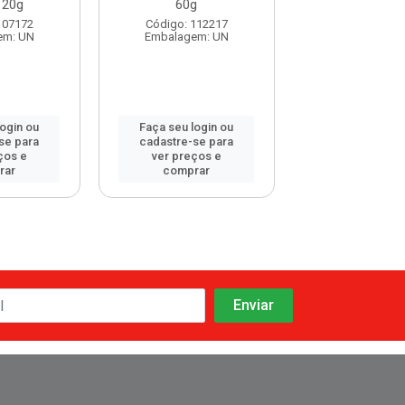
120g
60g
Repelente Moski
107172
Código: 112217
Código: 117
em: UN
Embalagem: UN
Embalagem:
login ou
Faça seu login ou
Faça seu log
se para
cadastre-se para
cadastre-se 
ços e
ver preços e
ver preços
rar
comprar
comprar