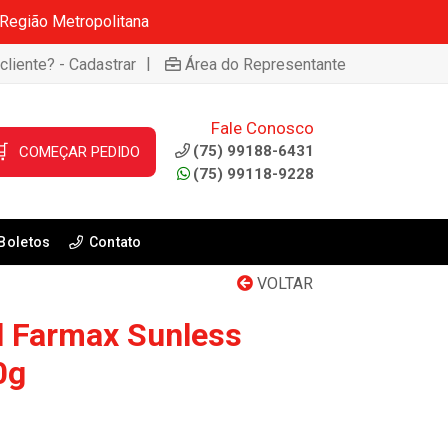
 Região Metropolitana
|
cliente? - Cadastrar
Área do Representante
Fale Conosco

(75) 99188-6431
COMEÇAR PEDIDO
(75) 99118-9228
Boletos
Contato
VOLTAR
al Farmax Sunless
0g