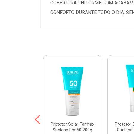
COBERTURA UNIFORME COM ACABAMEN
CONFORTO DURANTE TODO O DIA, SE
otetor Sunless
Protetor Solar Farmax
Protetor 
 120g + Loção
Sunless Fps50 200g
Sunless