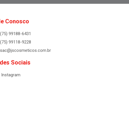
le Conosco
(75) 99188-6431
(75) 99118-9228
sac@jscosmeticos.com.br
des Sociais
Instagram