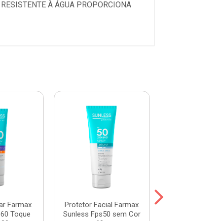
 RESISTENTE À ÁGUA PROPORCIONA
lar Farmax
Protetor Facial Farmax
Kit Protetor S
s60 Toque
Sunless Fps50 sem Cor
FPS50 120g +