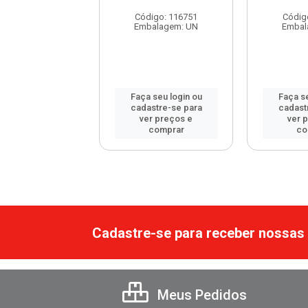
te Moskitoff ...
Código: 116751
Códig
digo: 117842
Embalagem: UN
Embal
balagem: UN
 seu login ou
Faça seu login ou
Faça se
astre-se para
cadastre-se para
cadast
er preços e
ver preços e
ver 
comprar
comprar
co
Cadastre-se para receber nossas 
Meus Pedidos