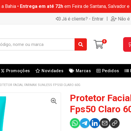
 a Bahia •
Entrega em até 72h
em Feira de Santana, Salvador e
|
Já é cliente? - Entrar
Não é 
0

Promoções
Novidades
Marcas
Pedidos
OTETOR FACIAL FARMAX SUNLESS FPS50 CLARO 60G
Protetor Faci
Fps50 Claro 6