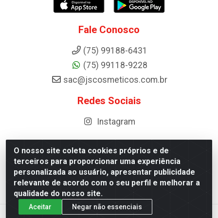
Fale Conosco
(75) 99188-6431
(75) 99118-9228
sac@jscosmeticos.com.br
Redes Sociais
Instagram
O nosso site coleta cookies próprios e de
terceiros para proporcionar uma experiência
Distribuidora de Cosméticos Antoneto LTDA - BA-052,
personalizada ao usuário, apresentar publicidade
km 87 - Industrial, Ipirá - BA, 44600-000 - CNPJ
relevante de acordo com o seu perfil e melhorar a
10.984.107/0001-75
qualidade do nosso site.
Aceitar
Negar não essenciais