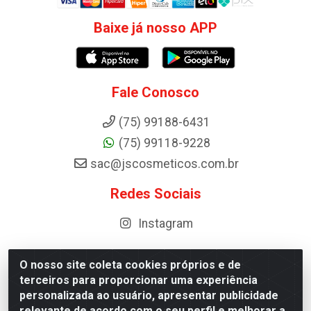
Baixe já nosso APP
Fale Conosco
(75) 99188-6431
(75) 99118-9228
sac@jscosmeticos.com.br
Redes Sociais
Instagram
O nosso site coleta cookies próprios e de
terceiros para proporcionar uma experiência
Distribuidora de Cosméticos Antoneto LTDA - BA-052,
personalizada ao usuário, apresentar publicidade
km 87 - Industrial, Ipirá - BA, 44600-000 - CNPJ
relevante de acordo com o seu perfil e melhorar a
10.984.107/0001-75