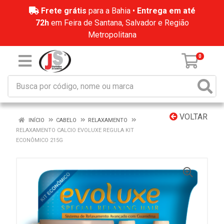
Frete grátis
para a Bahia •
Entrega em até
72h
em Feira de Santana, Salvador e Região
Metropolitana
0
VOLTAR
INÍCIO
CABELO
RELAXAMENTO
RELAXAMENTO CALCIO EVOLUXE REGULA KIT
ECONÔMICO 215G