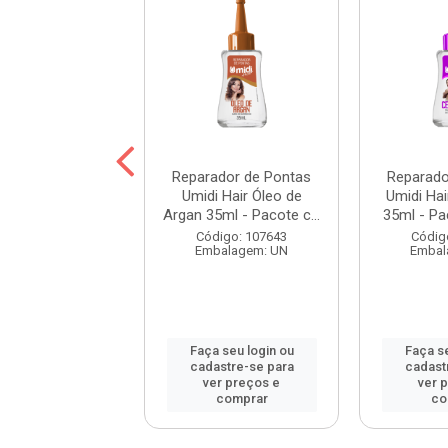
ador de Pontas
Reparador de Pontas
Reparado
 Hair Bomba de
Umidi Hair Óleo de
Umidi Ha
ml - Pacote c...
Argan 35ml - Pacote c...
35ml - Pa
digo: 109332
Código: 107643
Códig
balagem: UN
Embalagem: UN
Embal
 seu login ou
Faça seu login ou
Faça se
astre-se para
cadastre-se para
cadast
er preços e
ver preços e
ver 
comprar
comprar
co