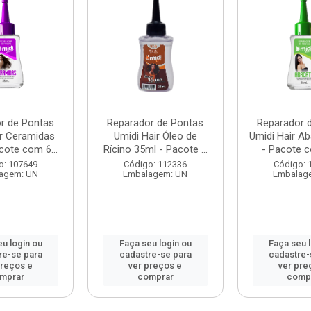
r de Pontas
Reparador de Pontas
Reparador 
ir Ceramidas
Umidi Hair Óleo de
Umidi Hair A
cote com 6...
Rícino 35ml - Pacote ...
- Pacote c
o: 107649
Código: 112336
Código: 
agem: UN
Embalagem: UN
Embalag
u login ou
Faça seu login ou
Faça seu 
re-se para
cadastre-se para
cadastre-
preços e
ver preços e
ver pre
mprar
comprar
comp