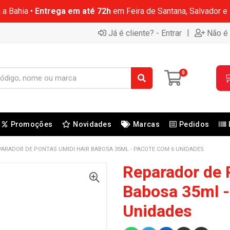
 a Bahia •
Entrega em até 72h
em Feira de Santana, Salvador e
|
Já é cliente? - Entrar
Não é 
0

Promoções
Novidades
Marcas
Pedidos
PARADOR DE PONTAS UMIDI HAIR BABOSA 35ML - PACOTE COM 6 UNIDADES
Reparador de 
Babosa 35ml -
Unidades