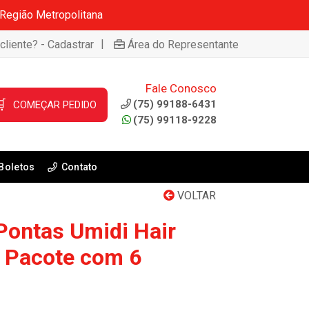
 Região Metropolitana
|
cliente? - Cadastrar
Área do Representante
Fale Conosco

(75) 99188-6431
COMEÇAR PEDIDO
(75) 99118-9228
Boletos
Contato
VOLTAR
Pontas Umidi Hair
 Pacote com 6