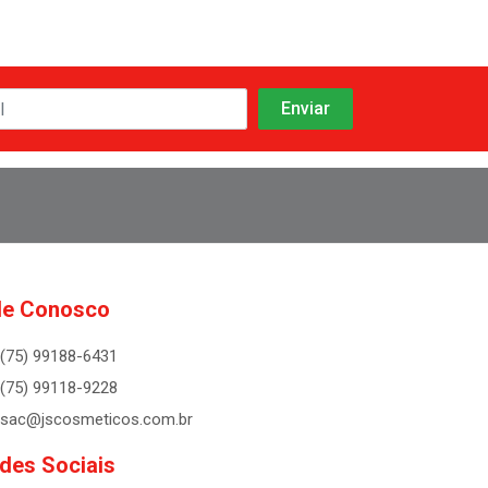
le Conosco
(75) 99188-6431
(75) 99118-9228
sac@jscosmeticos.com.br
des Sociais