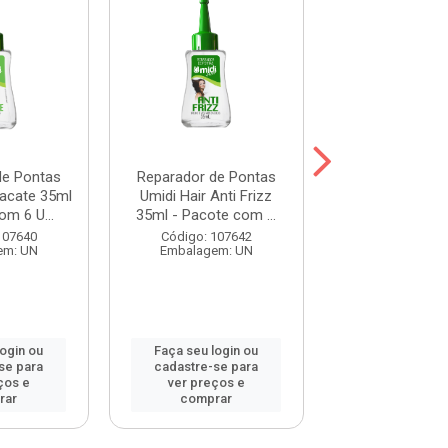
de Pontas
Reparador de Pontas
Reparador de 
bacate 35ml
Umidi Hair Anti Frizz
Umidi Hair Bo
om 6 U...
35ml - Pacote com ...
Coco 35ml - Pac
107640
Código: 107642
Código: 109
em: UN
Embalagem: UN
Embalagem:
login ou
Faça seu login ou
Faça seu log
se para
cadastre-se para
cadastre-se 
ços e
ver preços e
ver preços
rar
comprar
comprar