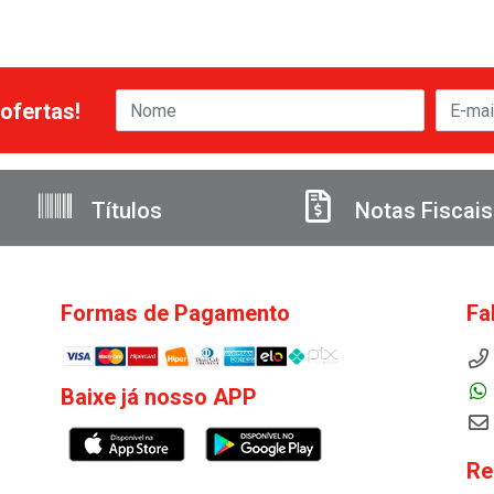
ofertas!
Títulos
Notas Fiscais
Formas de Pagamento
Fa
Baixe já nosso APP
Re