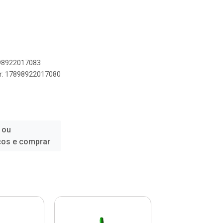
898922017083
er: 17898922017080
 ou
ços e comprar