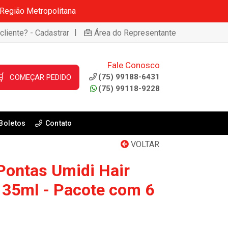
 Região Metropolitana
|
cliente? - Cadastrar
Área do Representante
Fale Conosco

(75) 99188-6431
COMEÇAR PEDIDO
(75) 99118-9228
Boletos
Contato
VOLTAR
Pontas Umidi Hair
 35ml - Pacote com 6