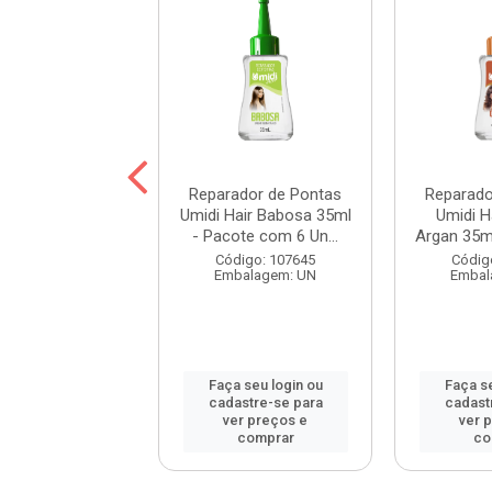
ador de Pontas
Reparador de Pontas
Reparado
Hair Anti Frizz
Umidi Hair Babosa 35ml
Umidi H
 Pacote com ...
- Pacote com 6 Un...
Argan 35ml
digo: 107642
Código: 107645
Códig
balagem: UN
Embalagem: UN
Embal
 seu login ou
Faça seu login ou
Faça se
astre-se para
cadastre-se para
cadast
er preços e
ver preços e
ver 
comprar
comprar
co