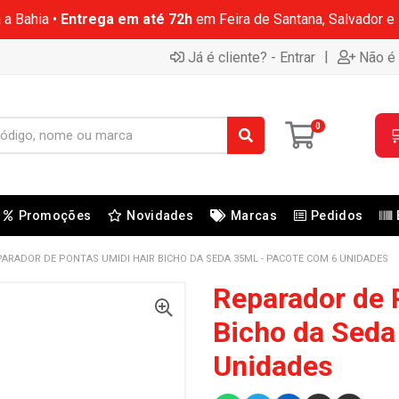
 a Bahia •
Entrega em até 72h
em Feira de Santana, Salvador e
|
Já é cliente? - Entrar
Não é 
0

Promoções
Novidades
Marcas
Pedidos
PARADOR DE PONTAS UMIDI HAIR BICHO DA SEDA 35ML - PACOTE COM 6 UNIDADES
Reparador de 
Bicho da Seda
Unidades