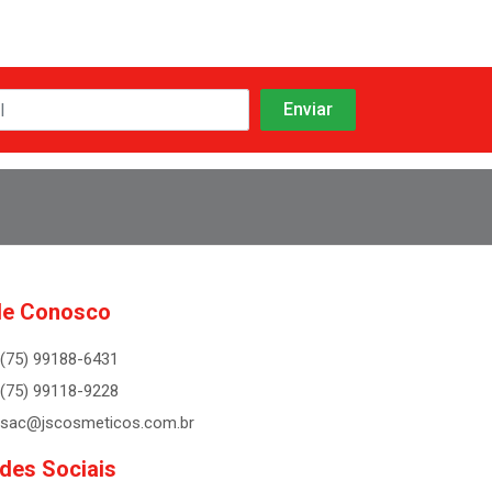
le Conosco
(75) 99188-6431
(75) 99118-9228
sac@jscosmeticos.com.br
des Sociais