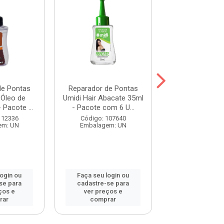
de Pontas
Reparador de Pontas
Reparador de 
 Óleo de
Umidi Hair Abacate 35ml
Umidi Hair Ant
 Pacote ...
- Pacote com 6 U...
35ml - Pacote 
112336
Código: 107640
Código: 107
em: UN
Embalagem: UN
Embalagem:
login ou
Faça seu login ou
Faça seu log
se para
cadastre-se para
cadastre-se 
ços e
ver preços e
ver preços
rar
comprar
comprar