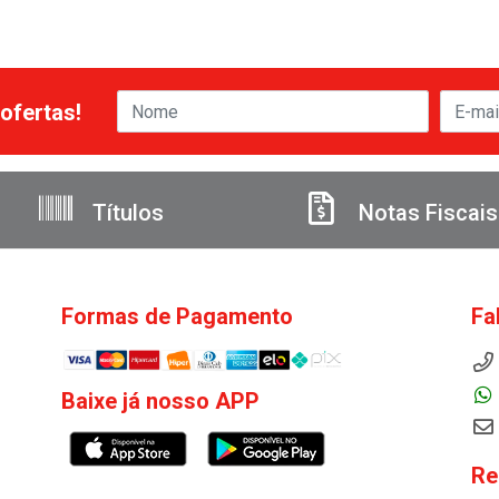
ofertas!
Títulos
Notas Fiscais
Formas de Pagamento
Fa
Baixe já nosso APP
Re