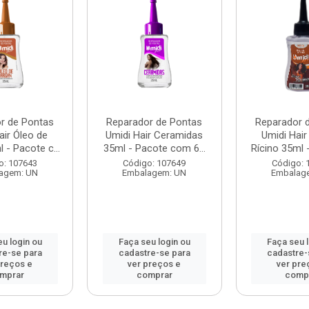
r de Pontas
Reparador de Pontas
Reparador 
air Óleo de
Umidi Hair Ceramidas
Umidi Hair
 - Pacote c...
35ml - Pacote com 6...
Rícino 35ml -
o: 107643
Código: 107649
Código: 
agem: UN
Embalagem: UN
Embalag
u login ou
Faça seu login ou
Faça seu 
re-se para
cadastre-se para
cadastre-
preços e
ver preços e
ver pre
mprar
comprar
comp