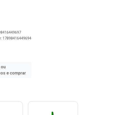
898416449697
er: 17898416449694
 ou
ços e comprar