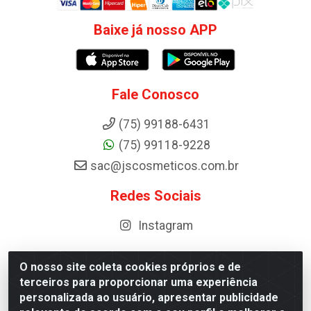
Baixe já nosso APP
Fale Conosco
(75) 99188-6431
(75) 99118-9228
sac@jscosmeticos.com.br
Redes Sociais
Instagram
O nosso site coleta cookies próprios e de
terceiros para proporcionar uma experiência
Distribuidora de Cosméticos Antoneto LTDA - BA-052,
personalizada ao usuário, apresentar publicidade
km 87 - Industrial, Ipirá - BA, 44600-000 - CNPJ