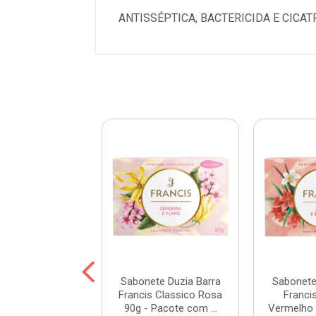
ANTISSÉPTICA, BACTERICIDA E CICA
te Aromed Coco
Sabonete Duzia Barra
Sabonete
 Pacote com 6
Francis Classico Rosa
Franci
Unidades
90g - Pacote com ...
Vermelho 