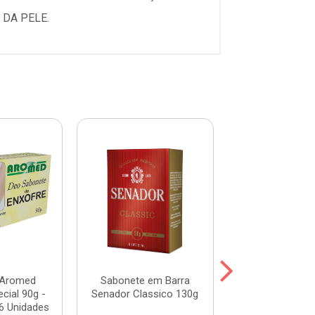
 DA PELE.
 Aromed
Sabonete em Barra
Sabonete Arom
cial 90g -
Senador Classico 130g
90g - Pacote
6 Unidades
Unidade