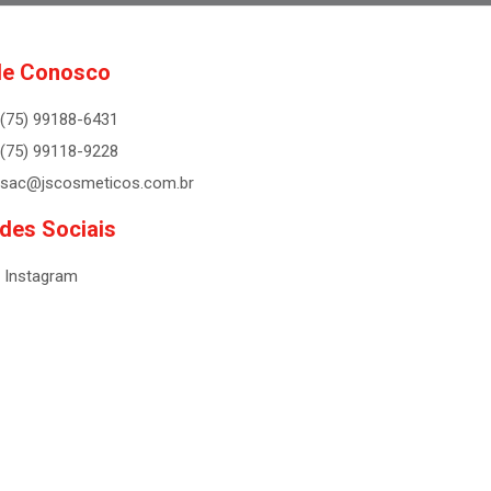
le Conosco
(75) 99188-6431
(75) 99118-9228
sac@jscosmeticos.com.br
des Sociais
Instagram