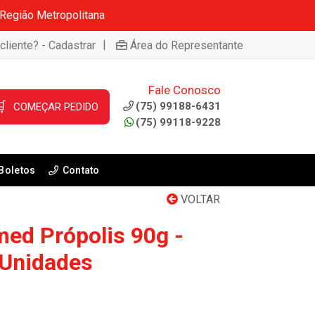
 Região Metropolitana
|
cliente? - Cadastrar
Área do Representante
Fale Conosco

(75) 99188-6431
COMEÇAR PEDIDO
(75) 99118-9228
Boletos
Contato
VOLTAR
ed Própolis 90g -
 Unidades