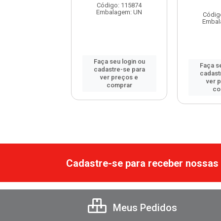
digo: 112646
Código: 115874
balagem: UN
Embalagem: UN
Códig
Embal
 seu login ou
Faça seu login ou
Faça se
astre-se para
cadastre-se para
cadast
er preços e
ver preços e
ver 
comprar
comprar
co
Cadastre-se para receber nossas 
Meus Pedidos