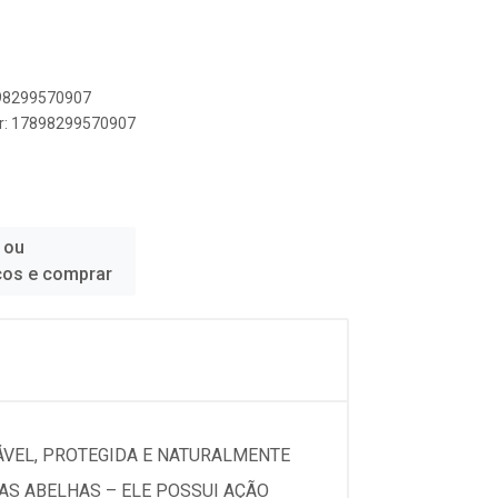
898299570907
er: 17898299570907
 ou
ços e comprar
ÁVEL, PROTEGIDA E NATURALMENTE
S ABELHAS – ELE POSSUI AÇÃO