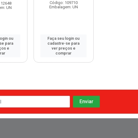
Código: 109710
112648
Código: 112
Embalagem: UN
em: UN
Embalagem:
login ou
Faça seu login ou
Faça seu log
se para
cadastre-se para
cadastre-se 
ços e
ver preços e
ver preços
rar
comprar
comprar