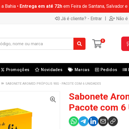
 a Bahia •
Entrega em até 72h
em Feira de Santana, Salvador e
|
Já é cliente? - Entrar
Não é 
0

Promoções
Novidades
Marcas
Pedidos
SABONETE AROMED PRÓPOLIS 90G - PACOTE COM 6 UNIDADES
Sabonete Arom
Pacote com 6