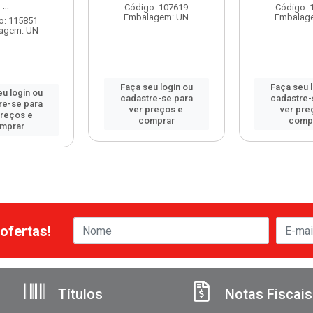
...
Código: 107619
Código: 
Embalagem: UN
Embalag
o: 115851
agem: UN
Faça seu login ou
Faça seu 
u login ou
cadastre-se para
cadastre-
re-se para
ver preços e
ver pre
preços e
comprar
comp
mprar
ofertas!
Títulos
Notas Fiscais