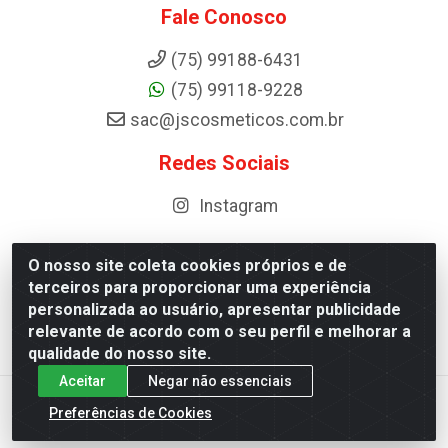
Fale Conosco
(75) 99188-6431
(75) 99118-9228
sac@jscosmeticos.com.br
Redes Sociais
Instagram
O nosso site coleta cookies próprios e de
terceiros para proporcionar uma experiência
Distribuidora de Cosméticos Antoneto LTDA - BA-052,
personalizada ao usuário, apresentar publicidade
km 87 - Industrial, Ipirá - BA, 44600-000 - CNPJ
relevante de acordo com o seu perfil e melhorar a
10.984.107/0001-75
qualidade do nosso site.
Aceitar
Negar não essenciais
Preferências de Cookies