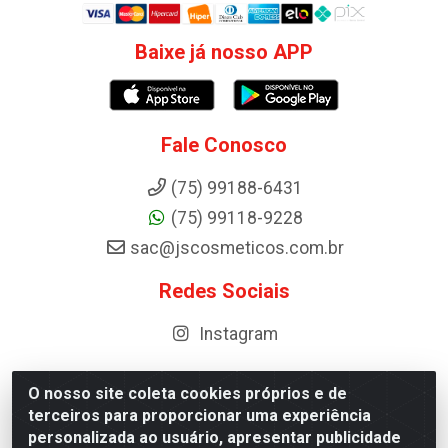
Baixe já nosso APP
Fale Conosco
(75) 99188-6431
(75) 99118-9228
sac@jscosmeticos.com.br
Redes Sociais
Instagram
O nosso site coleta cookies próprios e de
terceiros para proporcionar uma experiência
Distribuidora de Cosméticos Antoneto LTDA - BA-052,
personalizada ao usuário, apresentar publicidade
km 87 - Industrial, Ipirá - BA, 44600-000 - CNPJ