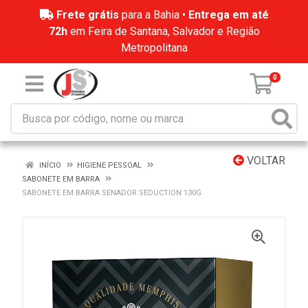
Frete grátis
para a Bahia •
Entrega em até
72h
em Feira de Santana, Salvador e Região
Metropolitana
0
VOLTAR
INÍCIO
HIGIENE PESSOAL
SABONETE EM BARRA
SABONETE EM BARRA SENADOR SEDUCTION 130G