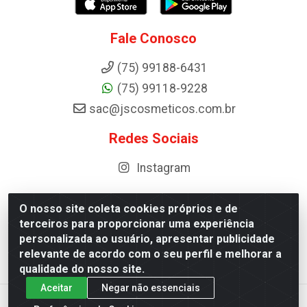
Fale Conosco
(75) 99188-6431
(75) 99118-9228
sac@jscosmeticos.com.br
Redes Sociais
Instagram
O nosso site coleta cookies próprios e de
terceiros para proporcionar uma experiência
Distribuidora de Cosméticos Antoneto LTDA - BA-052,
personalizada ao usuário, apresentar publicidade
km 87 - Industrial, Ipirá - BA, 44600-000 - CNPJ
relevante de acordo com o seu perfil e melhorar a
10.984.107/0001-75
qualidade do nosso site.
Aceitar
Negar não essenciais