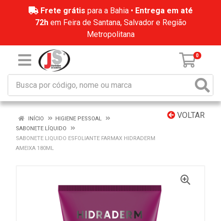
Frete grátis
para a Bahia •
Entrega em até
72h
em Feira de Santana, Salvador e Região
Metropolitana
0
VOLTAR
INÍCIO
HIGIENE PESSOAL
SABONETE LÍQUIDO
SABONETE LIQUIDO ESFOLIANTE FARMAX HIDRADERM
AMEIXA 180ML