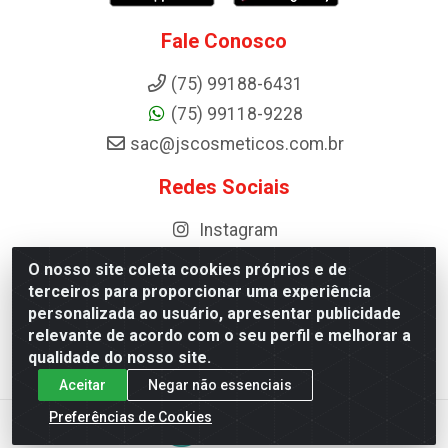
Fale Conosco
(75) 99188-6431
(75) 99118-9228
sac@jscosmeticos.com.br
Redes Sociais
Instagram
O nosso site coleta cookies próprios e de
terceiros para proporcionar uma experiência
Distribuidora de Cosméticos Antoneto LTDA - BA-052,
personalizada ao usuário, apresentar publicidade
km 87 - Industrial, Ipirá - BA, 44600-000 - CNPJ
relevante de acordo com o seu perfil e melhorar a
10.984.107/0001-75
qualidade do nosso site.
Aceitar
Negar não essenciais
Preferências de Cookies