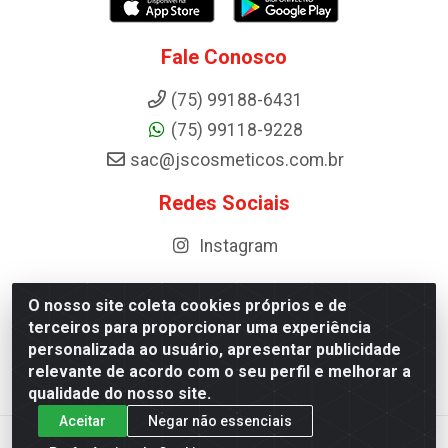
Fale Conosco
(75) 99188-6431
(75) 99118-9228
sac@jscosmeticos.com.br
Redes Sociais
Instagram
O nosso site coleta cookies próprios e de
terceiros para proporcionar uma experiência
Distribuidora de Cosméticos Antoneto LTDA - BA-052,
personalizada ao usuário, apresentar publicidade
km 87 - Industrial, Ipirá - BA, 44600-000 - CNPJ
relevante de acordo com o seu perfil e melhorar a
10.984.107/0001-75
qualidade do nosso site.
Aceitar
Negar não essenciais