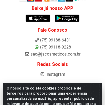
Baixe já nosso APP
Fale Conosco
(75) 99188-6431
(75) 99118-9228
sac@jscosmeticos.com.br
Redes Sociais
Instagram
O nosso site coleta cookies próprios e de
terceiros para proporcionar uma experiência
Distribuidora de Cosméticos Antoneto LTDA - BA-052,
personalizada ao usuário, apresentar publicidade
km 87 - Industrial, Ipirá - BA, 44600-000 - CNPJ
relevante de acordo com o seu perfil e melhorar a
10.984.107/0001-75