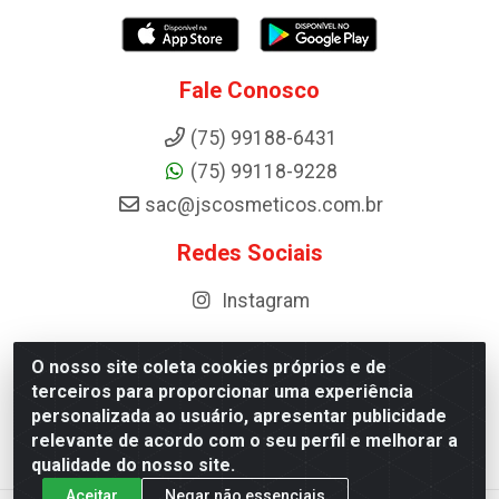
Fale Conosco
(75) 99188-6431
(75) 99118-9228
sac@jscosmeticos.com.br
Redes Sociais
Instagram
O nosso site coleta cookies próprios e de
terceiros para proporcionar uma experiência
Distribuidora de Cosméticos Antoneto LTDA - BA-052,
personalizada ao usuário, apresentar publicidade
km 87 - Industrial, Ipirá - BA, 44600-000 - CNPJ
relevante de acordo com o seu perfil e melhorar a
10.984.107/0001-75
qualidade do nosso site.
Aceitar
Negar não essenciais