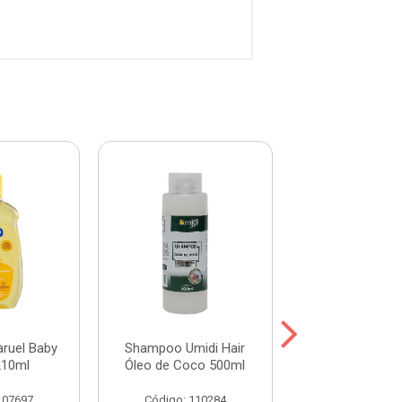
ruel Baby
Shampoo Umidi Hair
Shampoo Umid
210ml
Óleo de Coco 500ml
Óleo de Argan
107697
Código: 110284
Código: 115