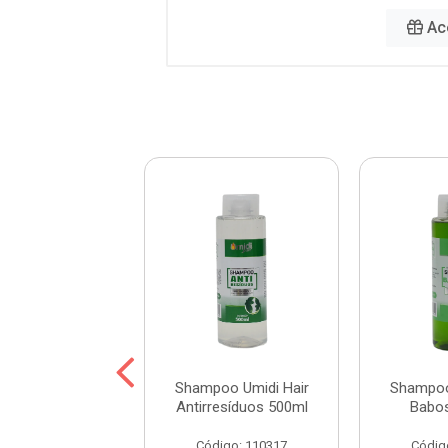
Ac
oo Umidi Hair
Shampoo Umidi Hair
Shampoo
de Argan 500ml
Antirresíduos 500ml
Babo
digo: 115452
Código: 110317
Códig