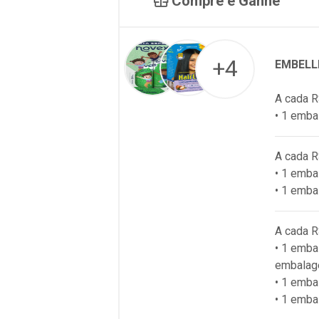
Compre e Ganhe
+4
EMBELL
A cada R
• 1 emba
A cada R
• 1 emb
• 1 emba
A cada R
• 1 emba
embalag
• 1 emb
• 1 emba