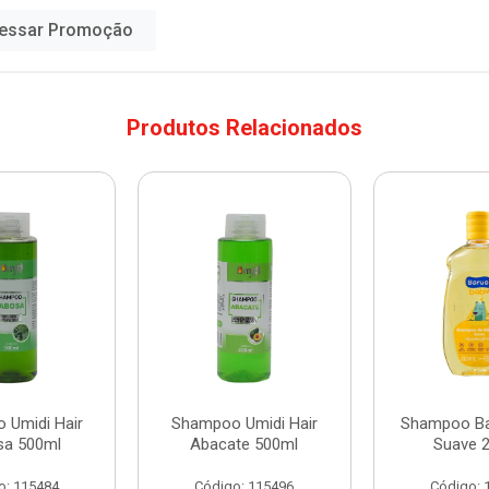
essar Promoção
Produtos Relacionados
 Umidi Hair
Shampoo Umidi Hair
Shampoo Ba
sa 500ml
Abacate 500ml
Suave 
o: 115484
Código: 115496
Código: 