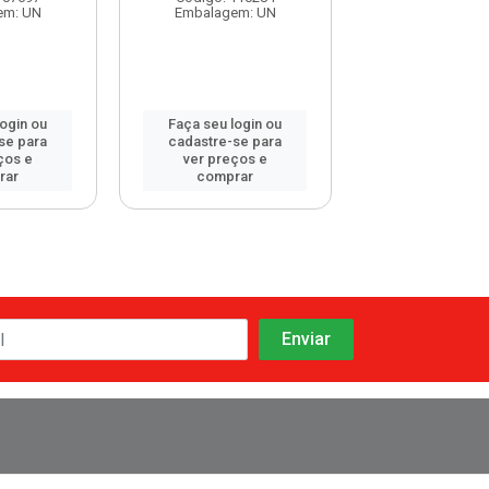
em: UN
Embalagem: UN
Embalagem:
login ou
Faça seu login ou
Faça seu log
se para
cadastre-se para
cadastre-se 
ços e
ver preços e
ver preços
rar
comprar
comprar