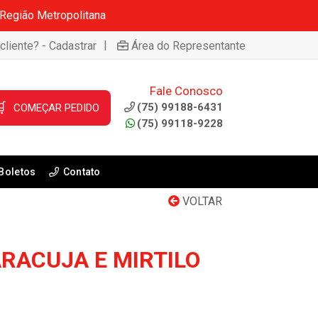
 Região Metropolitana
|
cliente? - Cadastrar
Área do Representante
Fale Conosco

(75) 99188-6431
COMEÇAR PEDIDO
(75) 99118-9228
Boletos
Contato
VOLTAR
RACUJA E MIRTILO