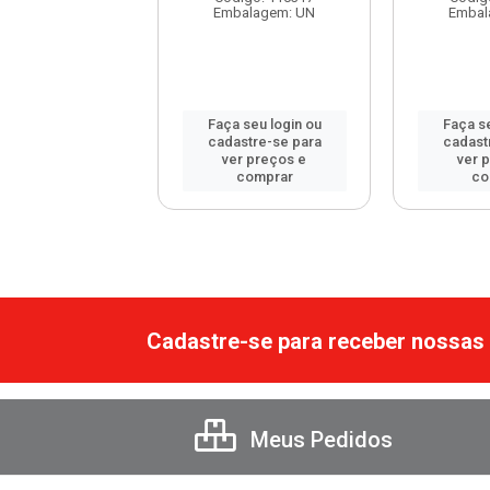
balagem: UN
Embalagem: UN
Embal
 seu login ou
Faça seu login ou
Faça se
astre-se para
cadastre-se para
cadast
er preços e
ver preços e
ver 
comprar
comprar
co
Cadastre-se para receber nossas 
Meus Pedidos