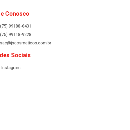
le Conosco
(75) 99188-6431
(75) 99118-9228
sac@jscosmeticos.com.br
des Sociais
Instagram