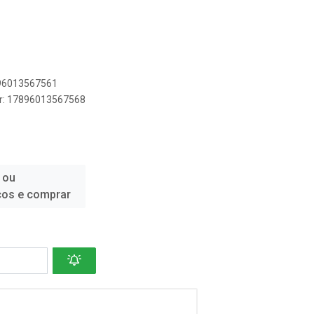
896013567561
er: 17896013567568
 ou
ços e comprar