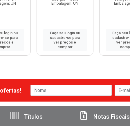
agem: UN
Embalagem: UN
Embalag
u login ou
Faça seu login ou
Faça seu 
re-se para
cadastre-se para
cadastre-
preços e
ver preços e
ver pre
mprar
comprar
comp
ofertas!
Títulos
Notas Fiscais