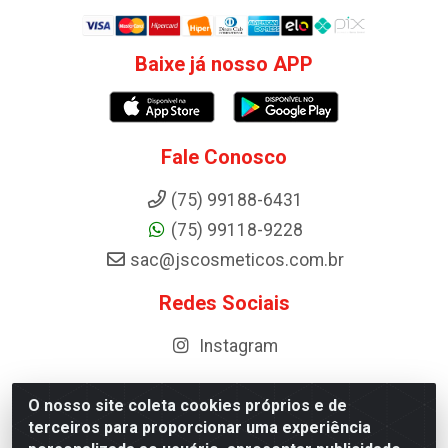
Baixe já nosso APP
Fale Conosco
(75) 99188-6431
(75) 99118-9228
sac@jscosmeticos.com.br
Redes Sociais
Instagram
O nosso site coleta cookies próprios e de
terceiros para proporcionar uma experiência
Distribuidora de Cosméticos Antoneto LTDA - BA-052,