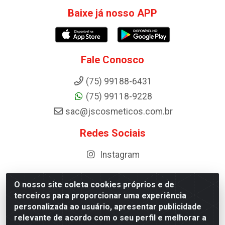
Baixe já nosso APP
Fale Conosco
(75) 99188-6431
(75) 99118-9228
sac@jscosmeticos.com.br
Redes Sociais
Instagram
O nosso site coleta cookies próprios e de
terceiros para proporcionar uma experiência
Distribuidora de Cosméticos Antoneto LTDA - BA-052,
personalizada ao usuário, apresentar publicidade
km 87 - Industrial, Ipirá - BA, 44600-000 - CNPJ
relevante de acordo com o seu perfil e melhorar a
10.984.107/0001-75