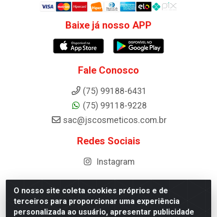
Baixe já nosso APP
Fale Conosco
(75) 99188-6431
(75) 99118-9228
sac@jscosmeticos.com.br
Redes Sociais
Instagram
O nosso site coleta cookies próprios e de
terceiros para proporcionar uma experiência
Distribuidora de Cosméticos Antoneto LTDA - BA-052,
personalizada ao usuário, apresentar publicidade
km 87 - Industrial, Ipirá - BA, 44600-000 - CNPJ