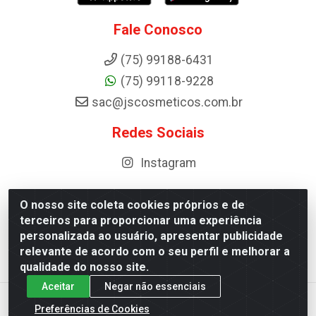
Fale Conosco
(75) 99188-6431
(75) 99118-9228
sac@jscosmeticos.com.br
Redes Sociais
Instagram
O nosso site coleta cookies próprios e de
terceiros para proporcionar uma experiência
Distribuidora de Cosméticos Antoneto LTDA - BA-052,
personalizada ao usuário, apresentar publicidade
km 87 - Industrial, Ipirá - BA, 44600-000 - CNPJ
relevante de acordo com o seu perfil e melhorar a
10.984.107/0001-75
qualidade do nosso site.
Aceitar
Negar não essenciais
Preferências de Cookies