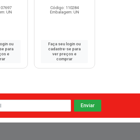
107697
Código: 110284
Código: 115
em: UN
Embalagem: UN
Embalagem:
login ou
Faça seu login ou
Faça seu log
se para
cadastre-se para
cadastre-se 
ços e
ver preços e
ver preços
rar
comprar
comprar