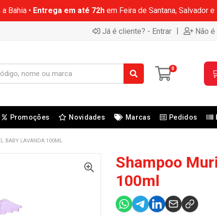
 a Bahia •
Entrega em até 72h
em Feira de Santana, Salvador e
|
Já é cliente? - Entrar
Não é 
0

Promoções
Novidades
Marcas
Pedidos
L BABY LAVANDA 100ML
Shampoo Muri
100ml