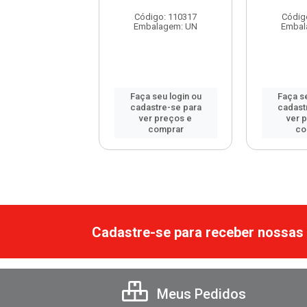
digo: 115452
Código: 110317
Códig
balagem: UN
Embalagem: UN
Embal
 seu login ou
Faça seu login ou
Faça se
astre-se para
cadastre-se para
cadast
er preços e
ver preços e
ver 
comprar
comprar
co
Cadastre-se para receber nossas 
Meus Pedidos