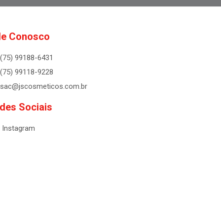
le Conosco
(75) 99188-6431
(75) 99118-9228
sac@jscosmeticos.com.br
des Sociais
Instagram