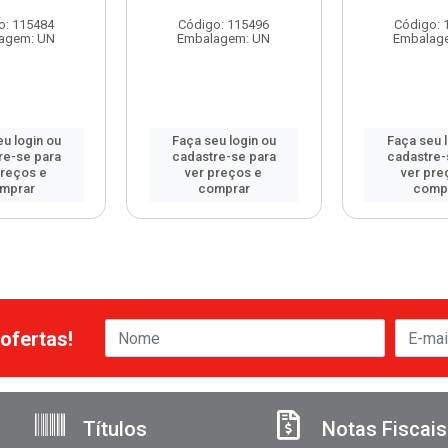
o: 115484
Código: 115496
Código: 
agem: UN
Embalagem: UN
Embalag
u login ou
Faça seu login ou
Faça seu 
re-se para
cadastre-se para
cadastre-
preços e
ver preços e
ver pre
mprar
comprar
comp
ofertas!
Títulos
Notas Fiscais