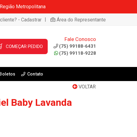
 Região Metropolitana
|
cliente? - Cadastrar
Área do Representante
Fale Conosco

(75) 99188-6431
COMEÇAR PEDIDO
(75) 99118-9228
Boletos
Contato
VOLTAR
el Baby Lavanda