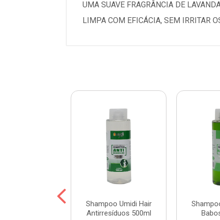
UMA SUAVE FRAGRÂNCIA DE LAVANDA
LIMPA COM EFICÁCIA, SEM IRRITAR O
oo Umidi Hair
Shampoo Umidi Hair
Shampoo
de Argan 500ml
Antirresíduos 500ml
Babo