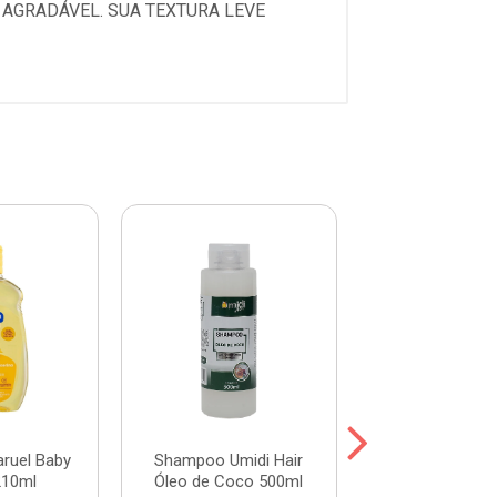
AGRADÁVEL. SUA TEXTURA LEVE
ruel Baby
Shampoo Umidi Hair
Shampoo Umid
210ml
Óleo de Coco 500ml
Óleo de Argan