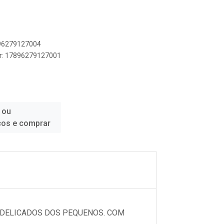
896279127004
er: 17896279127001
 ou
ços e comprar
 DELICADOS DOS PEQUENOS. COM