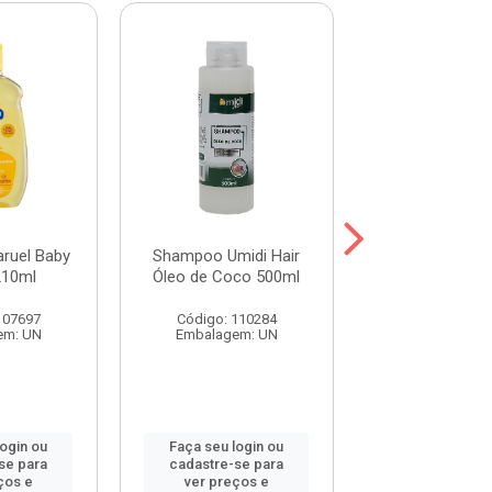
ruel Baby
Shampoo Umidi Hair
Shampoo Umid
210ml
Óleo de Coco 500ml
Óleo de Argan
107697
Código: 110284
Código: 115
em: UN
Embalagem: UN
Embalagem:
login ou
Faça seu login ou
Faça seu log
se para
cadastre-se para
cadastre-se 
ços e
ver preços e
ver preços