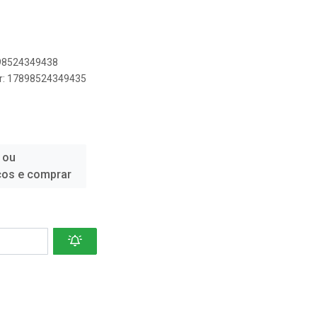
898524349438
er: 17898524349435
 ou
ços e comprar