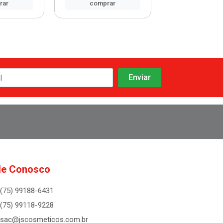
rar
comprar
comprar
le Conosco
(75) 99188-6431
(75) 99118-9228
sac@jscosmeticos.com.br