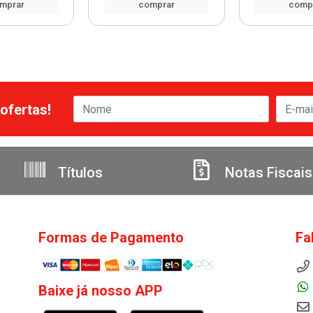
mprar
comprar
comp
ofertas!
Títulos
Notas Fiscais
Formas de Pagamento
Fa
Baixe já nosso APP