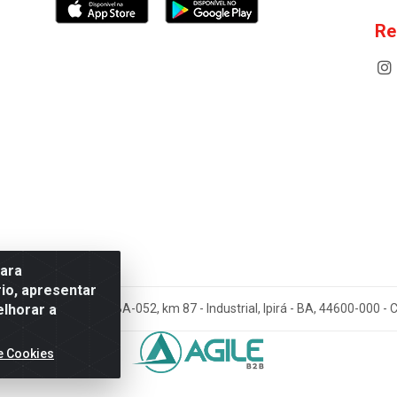
Re
para
io, apresentar
elhorar a
cos Antoneto LTDA - BA-052, km 87 - Industrial, Ipirá - BA, 44600-000 
e Cookies