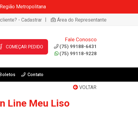
 Região Metropolitana
|
cliente? - Cadastrar
Área do Representante
Fale Conosco

(75) 99188-6431
COMEÇAR PEDIDO
(75) 99118-9228
Boletos
Contato
VOLTAR
n Line Meu Liso