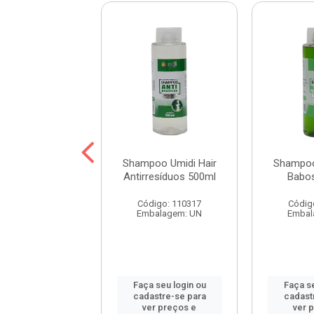
oo Umidi Hair
Shampoo Umidi Hair
Shampoo
de Argan 500ml
Antirresíduos 500ml
Babo
digo: 115452
Código: 110317
Códig
balagem: UN
Embalagem: UN
Embal
 seu login ou
Faça seu login ou
Faça se
astre-se para
cadastre-se para
cadast
er preços e
ver preços e
ver 