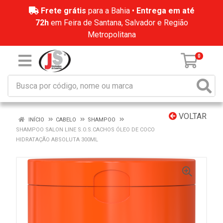
Frete grátis
para a Bahia •
Entrega em até
72h
em Feira de Santana, Salvador e Região
Metropolitana
0
VOLTAR
INÍCIO
CABELO
SHAMPOO
SHAMPOO SALON LINE S.O.S.CACHOS ÓLEO DE COCO
HIDRATAÇÃO ABSOLUTA 300ML