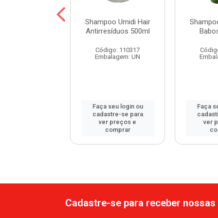
oo Umidi Hair
Shampoo Umidi Hair
Shampoo
de Argan 500ml
Antirresíduos 500ml
Babo
digo: 115452
Código: 110317
Códig
balagem: UN
Embalagem: UN
Embal
 seu login ou
Faça seu login ou
Faça se
astre-se para
cadastre-se para
cadast
er preços e
ver preços e
ver 
comprar
comprar
co
Cadastre-se para receber nossas 