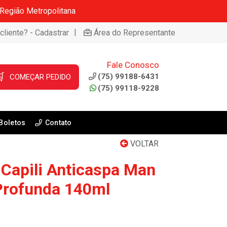
 Região Metropolitana
|
cliente? - Cadastrar
Área do Representante
Fale Conosco

(75) 99188-6431
COMEÇAR PEDIDO
(75) 99118-9228
Boletos
Contato
VOLTAR
Capili Anticaspa Man
Profunda 140ml