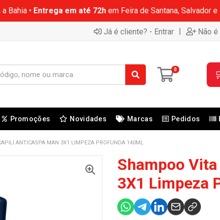
 a Bahia •
Entrega em até 72h
em Feira de Santana, Salvador e
|
Já é cliente? - Entrar
Não é 
0

Promoções
Novidades
Marcas
Pedidos
APILI ANTICASPA MAN 3X1 LIMPEZA PROFUNDA 140ML
Shampoo Vita 
3X1 Limpeza 