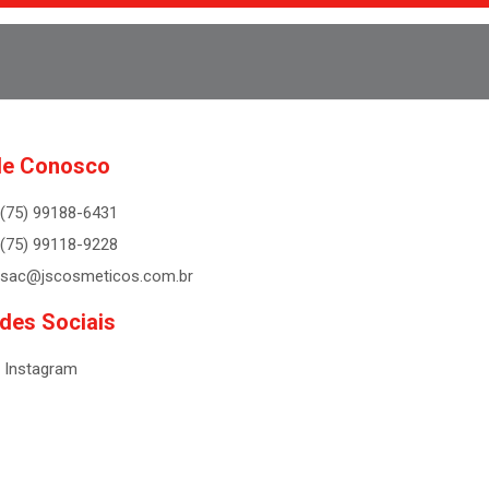
le Conosco
(75) 99188-6431
(75) 99118-9228
sac@jscosmeticos.com.br
des Sociais
Instagram