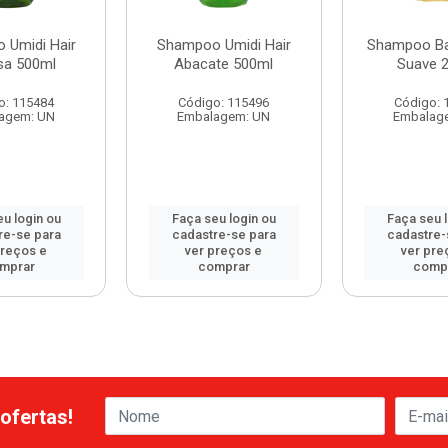
 Umidi Hair
Shampoo Umidi Hair
Shampoo Ba
sa 500ml
Abacate 500ml
Suave 
o: 115484
Código: 115496
Código: 
agem: UN
Embalagem: UN
Embalag
u login ou
Faça seu login ou
Faça seu 
re-se para
cadastre-se para
cadastre-
preços e
ver preços e
ver pre
mprar
comprar
comp
ofertas!