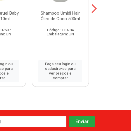
ruel Baby
Shampoo Umidi Hair
Shampoo Umid
210ml
Óleo de Coco 500ml
Óleo de Argan
107697
Código: 110284
Código: 115
em: UN
Embalagem: UN
Embalagem:
login ou
Faça seu login ou
Faça seu log
se para
cadastre-se para
cadastre-se 
ços e
ver preços e
ver preços
rar
comprar
comprar