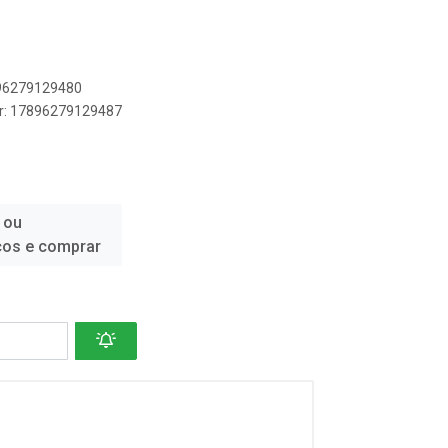
896279129480
er: 17896279129487
 ou
ços e comprar