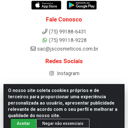
Fale Conosco
(75) 99188-6431
(75) 99118-9228
sac@jscosmeticos.com.br
Redes Sociais
Instagram
O nosso site coleta cookies próprios e de
terceiros para proporcionar uma experiência
Distribuidora de Cosméticos Antoneto LTDA - BA-052,
personalizada ao usuário, apresentar publicidade
km 87 - Industrial, Ipirá - BA, 44600-000 - CNPJ
relevante de acordo com o seu perfil e melhorar a
10.984.107/0001-75
qualidade do nosso site.
Aceitar
Negar não essenciais