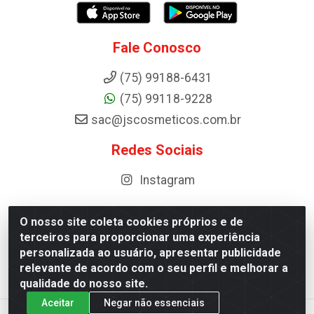
Fale Conosco
(75) 99188-6431
(75) 99118-9228
sac@jscosmeticos.com.br
Redes Sociais
Instagram
O nosso site coleta cookies próprios e de
terceiros para proporcionar uma experiência
Distribuidora de Cosméticos Antoneto LTDA - BA-052,
personalizada ao usuário, apresentar publicidade
km 87 - Industrial, Ipirá - BA, 44600-000 - CNPJ
relevante de acordo com o seu perfil e melhorar a
10.984.107/0001-75
qualidade do nosso site.
Aceitar
Negar não essenciais