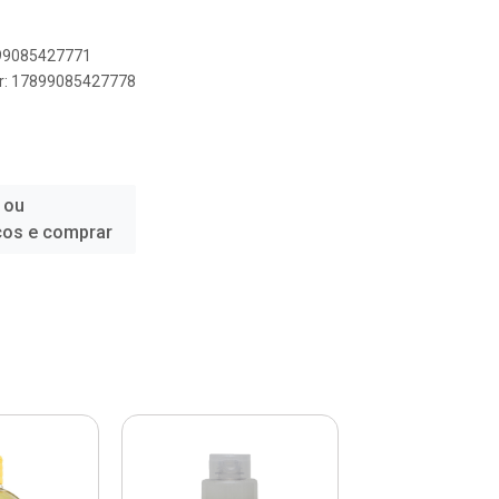
899085427771
er: 17899085427778
 ou
ços e comprar