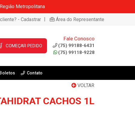
 Região Metropolitana
|
cliente? - Cadastrar
Área do Representante
Fale Conosco

(75) 99188-6431
COMEÇAR PEDIDO
(75) 99118-9228
Boletos
Contato
VOLTAR
AHIDRAT CACHOS 1L