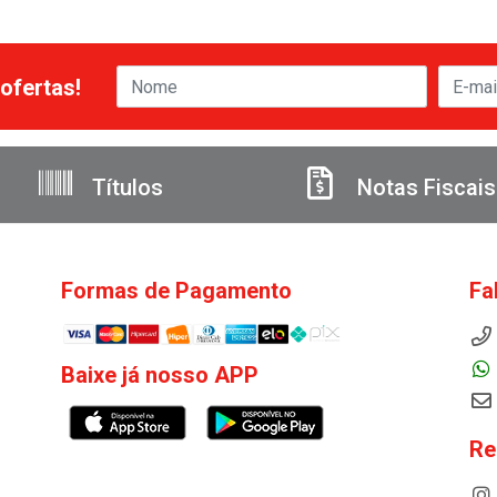
ofertas!
Títulos
Notas Fiscais
Formas de Pagamento
Fa
Baixe já nosso APP
Re