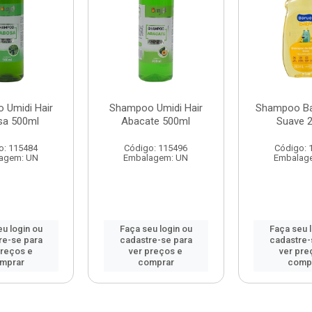
 Umidi Hair
Shampoo Umidi Hair
Shampoo Ba
sa 500ml
Abacate 500ml
Suave 
o: 115484
Código: 115496
Código: 
agem: UN
Embalagem: UN
Embalag
u login ou
Faça seu login ou
Faça seu 
re-se para
cadastre-se para
cadastre-
preços e
ver preços e
ver pre
mprar
comprar
comp