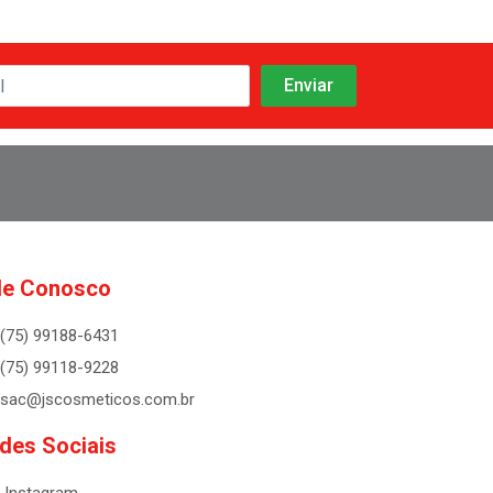
le Conosco
(75) 99188-6431
(75) 99118-9228
sac@jscosmeticos.com.br
des Sociais