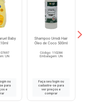
ruel Baby
Shampoo Umidi Hair
Shampoo Umid
210ml
Óleo de Coco 500ml
Óleo de Argan
107697
Código: 110284
Código: 115
em: UN
Embalagem: UN
Embalagem:
login ou
Faça seu login ou
Faça seu log
se para
cadastre-se para
cadastre-se 
ços e
ver preços e
ver preços
rar
comprar
comprar