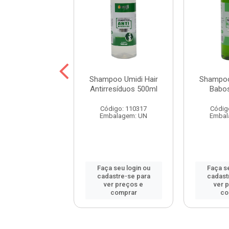
oo Umidi Hair
Shampoo Umidi Hair
Shampoo
de Argan 500ml
Antirresíduos 500ml
Babo
digo: 115452
Código: 110317
Códig
balagem: UN
Embalagem: UN
Embal
 seu login ou
Faça seu login ou
Faça se
astre-se para
cadastre-se para
cadast
er preços e
ver preços e
ver 
comprar
comprar
co