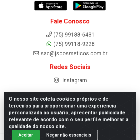
Fale Conosco
(75) 99188-6431
(75) 99118-9228
sac@jscosmeticos.com.br
Redes Sociais
Instagram
O nosso site coleta cookies próprios e de
terceiros para proporcionar uma experiência
Distribuidora de Cosméticos Antoneto LTDA - BA-052,
personalizada ao usuário, apresentar publicidade
km 87 - Industrial, Ipirá - BA, 44600-000 - CNPJ
relevante de acordo com o seu perfil e melhorar a
10.984.107/0001-75
qualidade do nosso site.
Aceitar
Negar não essenciais