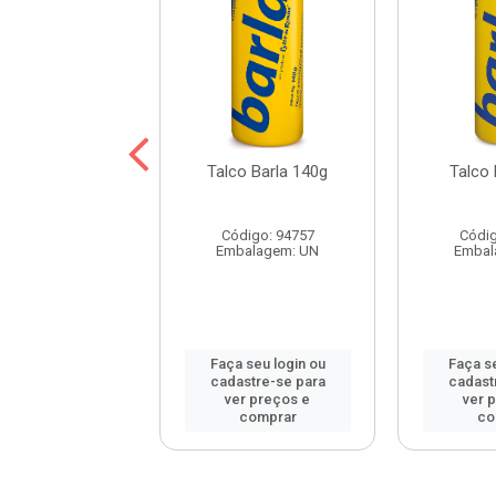
o Infantil Meu
Talco Barla 140g
Talco 
nho Rosa 200g
digo: 67279
Código: 94757
Códig
balagem: UN
Embalagem: UN
Embal
 seu login ou
Faça seu login ou
Faça se
astre-se para
cadastre-se para
cadast
er preços e
ver preços e
ver 
comprar
comprar
co