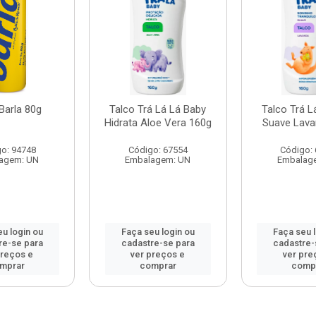
Barla 80g
Talco Trá Lá Lá Baby
Talco Trá L
Hidrata Aloe Vera 160g
Suave Lava
o: 94748
Código: 67554
Código:
agem: UN
Embalagem: UN
Embalag
u login ou
Faça seu login ou
Faça seu 
re-se para
cadastre-se para
cadastre-
preços e
ver preços e
ver pre
mprar
comprar
comp