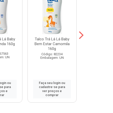
á Lá Baby
Talco Trá Lá Lá Baby
Talco Infanti
nda 160g
Bem Estar Camomila
Carinho Rosa
160g
 67563
Código: 67
Código: 82234
em: UN
Embalagem:
Embalagem: UN
login ou
Faça seu login ou
Faça seu log
se para
cadastre-se para
cadastre-se 
ços e
ver preços e
ver preços
rar
comprar
comprar