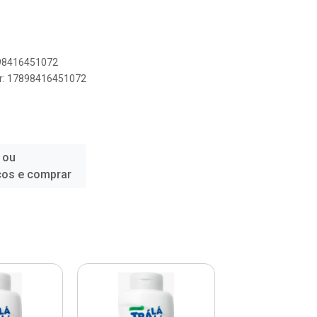
898416451072
er: 17898416451072
 ou
ços e comprar