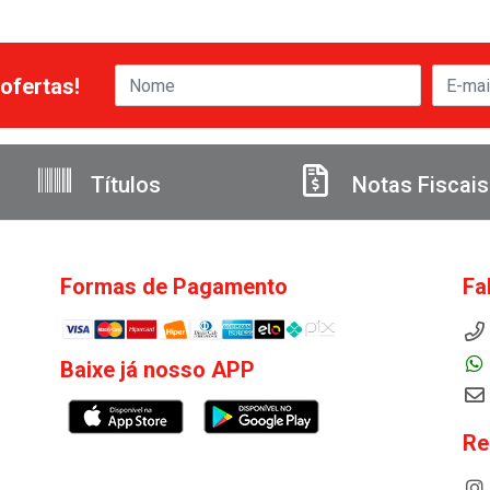
ofertas!
Títulos
Notas Fiscais
Formas de Pagamento
Fa
Baixe já nosso APP
Re