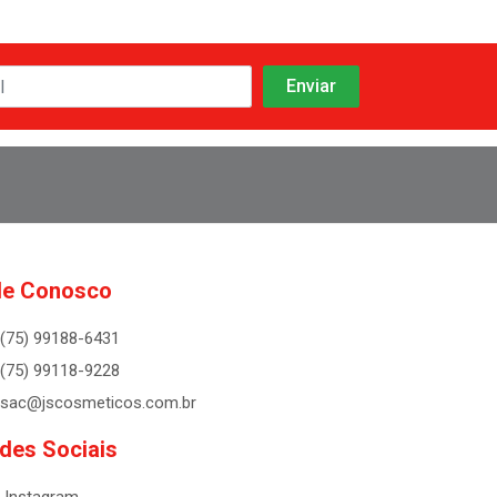
le Conosco
(75) 99188-6431
(75) 99118-9228
sac@jscosmeticos.com.br
des Sociais