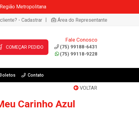
 Região Metropolitana
|
cliente? - Cadastrar
Área do Representante
Fale Conosco

(75) 99188-6431
COMEÇAR PEDIDO
(75) 99118-9228
Boletos
Contato
VOLTAR
 Meu Carinho Azul