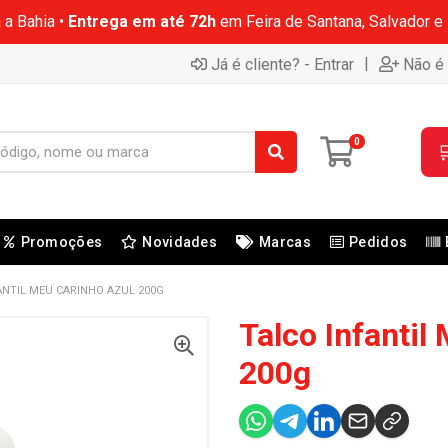
 a Bahia •
Entrega em até 72h
em Feira de Santana, Salvador e
|
Já é cliente? - Entrar
Não é 
0

Promoções
Novidades
Marcas
Pedidos
ANTIL MEU CARINHO AZUL 200G
Talco Infantil
200g