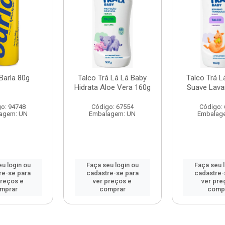
Barla 80g
Talco Trá Lá Lá Baby
Talco Trá L
Hidrata Aloe Vera 160g
Suave Lava
o: 94748
Código: 67554
Código:
agem: UN
Embalagem: UN
Embalag
u login ou
Faça seu login ou
Faça seu 
re-se para
cadastre-se para
cadastre-
preços e
ver preços e
ver pre
mprar
comprar
comp