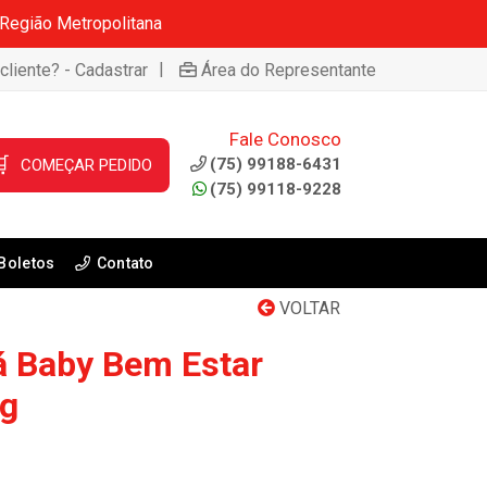
 Região Metropolitana
|
cliente? - Cadastrar
Área do Representante
Fale Conosco

(75) 99188-6431
COMEÇAR PEDIDO
(75) 99118-9228
Boletos
Contato
VOLTAR
Lá Baby Bem Estar
g