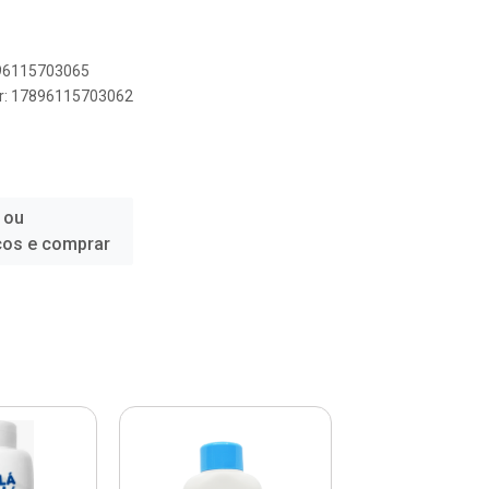
896115703065
er: 17896115703062
 ou
ços e comprar