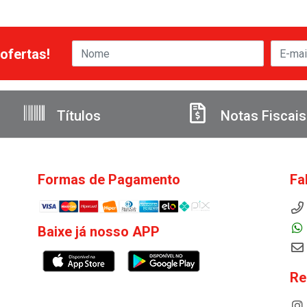
ofertas!
Títulos
Notas Fiscais
Formas de Pagamento
Fa
Baixe já nosso APP
Re