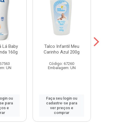
á Lá Baby
Talco Infantil Meu
Talco Infanti
nda 160g
Carinho Azul 200g
Carinho Rosa
 67563
Código: 67260
Código: 67
em: UN
Embalagem: UN
Embalagem:
login ou
Faça seu login ou
Faça seu log
se para
cadastre-se para
cadastre-se 
ços e
ver preços e
ver preços
rar
comprar
comprar