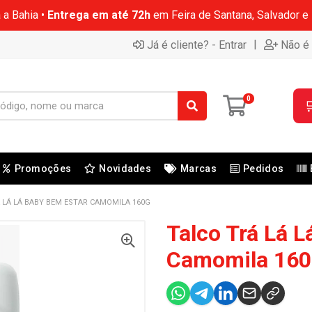
 a Bahia •
Entrega em até 72h
em Feira de Santana, Salvador e
|
Já é cliente? - Entrar
Não é 
0

Promoções
Novidades
Marcas
Pedidos
 LÁ LÁ BABY BEM ESTAR CAMOMILA 160G
Talco Trá Lá 
Camomila 160