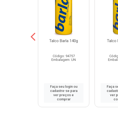
o Infantil Meu
Talco Barla 140g
Talco 
nho Rosa 200g
digo: 67279
Código: 94757
Códig
balagem: UN
Embalagem: UN
Embal
 seu login ou
Faça seu login ou
Faça se
astre-se para
cadastre-se para
cadast
er preços e
ver preços e
ver 
comprar
comprar
co