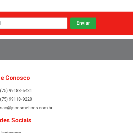
le Conosco
(75) 99188-6431
(75) 99118-9228
sac@jscosmeticos.com.br
des Sociais