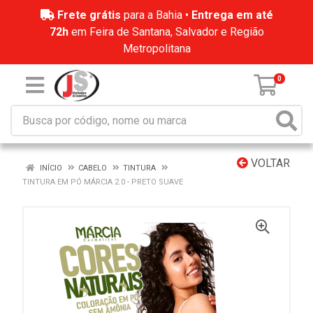
Frete grátis
para a Bahia •
Entrega em até
72h
em Feira de Santana, Salvador e Região
Metropolitana
0
VOLTAR
INÍCIO
CABELO
TINTURA
TINTURA EM PÓ MÁRCIA 2.0 - PRETO SUAVE