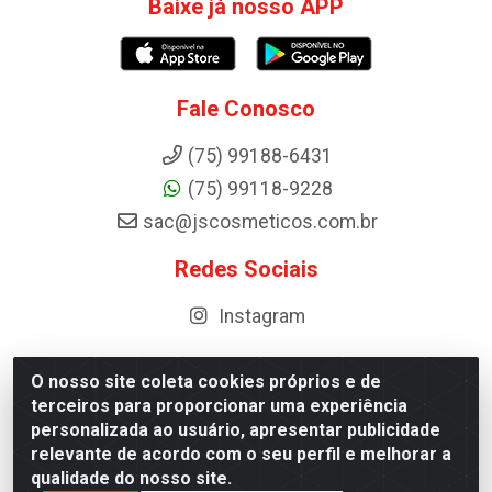
Baixe já nosso APP
Fale Conosco
(75) 99188-6431
(75) 99118-9228
sac@jscosmeticos.com.br
Redes Sociais
Instagram
O nosso site coleta cookies próprios e de
terceiros para proporcionar uma experiência
Distribuidora de Cosméticos Antoneto LTDA - BA-052,
personalizada ao usuário, apresentar publicidade
km 87 - Industrial, Ipirá - BA, 44600-000 - CNPJ
relevante de acordo com o seu perfil e melhorar a
10.984.107/0001-75
qualidade do nosso site.