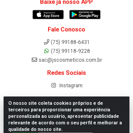
Baixe já nosso APP
Fale Conosco
(75) 99188-6431
(75) 99118-9228
sac@jscosmeticos.com.br
Redes Sociais
Instagram
O nosso site coleta cookies próprios e de
terceiros para proporcionar uma experiência
Distribuidora de Cosméticos Antoneto LTDA - BA-052,
personalizada ao usuário, apresentar publicidade
km 87 - Industrial, Ipirá - BA, 44600-000 - CNPJ
relevante de acordo com o seu perfil e melhorar a
10.984.107/0001-75
qualidade do nosso site.