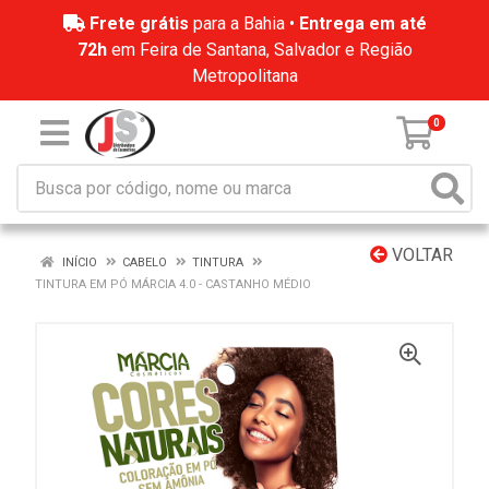
Frete grátis
para a Bahia •
Entrega em até
72h
em Feira de Santana, Salvador e Região
Metropolitana
0
VOLTAR
INÍCIO
CABELO
TINTURA
TINTURA EM PÓ MÁRCIA 4.0 - CASTANHO MÉDIO