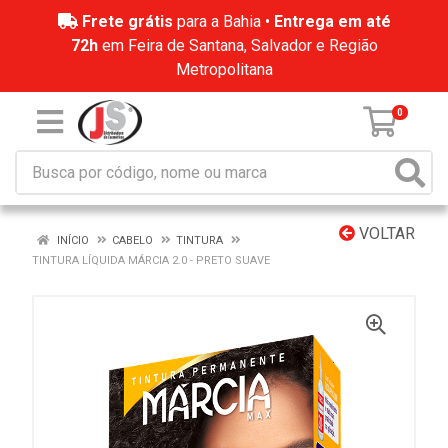
Frete grátis
para a Bahia •
Entrega em até
72h
em Feira de Santana, Salvador e Região
Metropolitana
0
VOLTAR
INÍCIO
CABELO
TINTURA
TINTURA LÍQUIDA MÁRCIA 2.0 - PRETO SUAVE