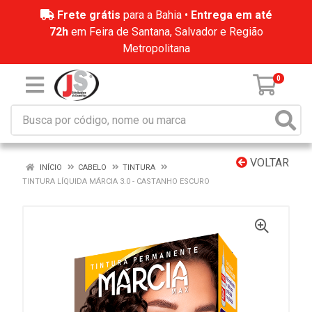
Frete grátis
para a Bahia •
Entrega em até
72h
em Feira de Santana, Salvador e Região
Metropolitana
0
VOLTAR
INÍCIO
CABELO
TINTURA
TINTURA LÍQUIDA MÁRCIA 3.0 - CASTANHO ESCURO