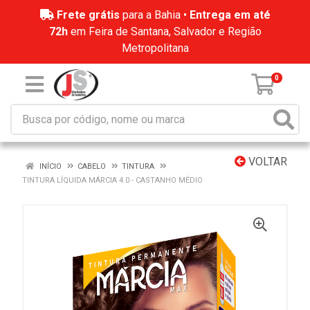
Frete grátis
para a Bahia •
Entrega em até
72h
em Feira de Santana, Salvador e Região
Metropolitana
0
VOLTAR
INÍCIO
CABELO
TINTURA
TINTURA LÍQUIDA MÁRCIA 4.0 - CASTANHO MÉDIO