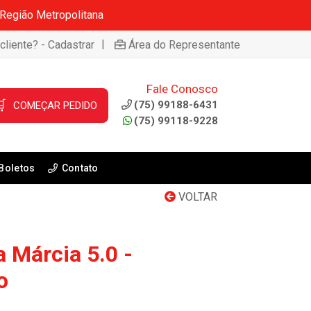
 Região Metropolitana
|
cliente? - Cadastrar
Área do Representante
Fale Conosco

(75) 99188-6431
COMEÇAR PEDIDO
(75) 99118-9228
Boletos
Contato
VOLTAR
a Márcia 5.0 -
o