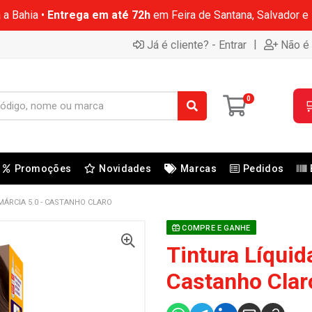
 a Bahia •
Entrega em até 72h
em Feira de Santana, Salvador e
|
Já é cliente? - Entrar
Não é 
0

Promoções
Novidades
Marcas
Pedidos
MÁRCIA 5.0 - CASTANHO CLARO
COMPRE E GANHE
Tintura Líquid
Castanho Clar