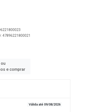
896221800023
er: 47896221800021
 ou
ços e comprar
Válida até 09/08/2026