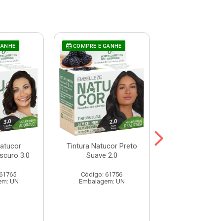
GANHE
COMPRE E GANHE
COMPRE E GAN
Natucor
Tintura Natucor Preto
Tintura Natuco
scuro 3.0
Suave 2.0
Azulado 1
 61765
Código: 61756
Código: 61
em: UN
Embalagem: UN
Embalagem: