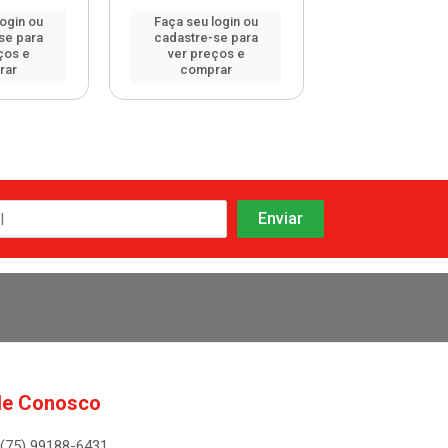
login ou
Faça seu login ou
Faça seu log
se para
cadastre-se para
cadastre-se 
ços e
ver preços e
ver preços
rar
comprar
comprar
le Conosco
(75) 99188-6431