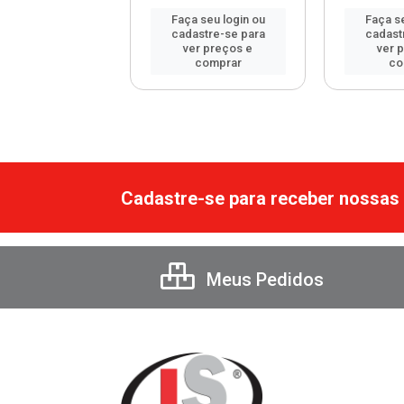
 seu login ou
Faça seu login ou
Faça se
astre-se para
cadastre-se para
cadast
er preços e
ver preços e
ver 
comprar
comprar
co
Cadastre-se para receber nossas 
Meus Pedidos