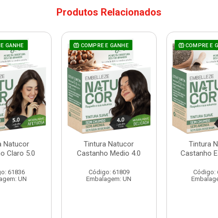
Produtos Relacionados
E GANHE
COMPRE E GANHE
COMPRE E 
a Natucor
Tintura Natucor
Tintura 
o Claro 5.0
Castanho Medio 4.0
Castanho E
o: 61836
Código: 61809
Código:
agem: UN
Embalagem: UN
Embalag