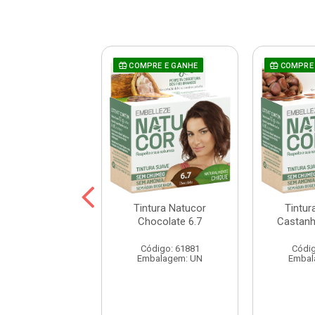
RE E GANHE
COMPRE E GANHE
COMPRE 
a Natucor Preto
Tintura Natucor
Tintur
zulado 1.7
Chocolate 6.7
Castanh
digo: 61747
Código: 61881
Códig
balagem: UN
Embalagem: UN
Embal