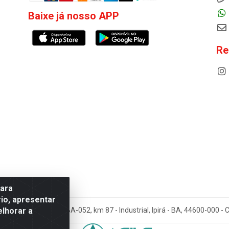
Baixe já nosso APP
Re
para
io, apresentar
elhorar a
cos Antoneto LTDA - BA-052, km 87 - Industrial, Ipirá - BA, 44600-000 